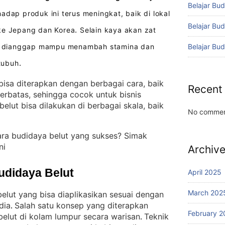
Belajar Bud
dap produk ini terus meningkat, baik di lokal
Belajar Bu
 ke Jepang dan Korea
Selain kaya akan zat
.
Belajar Bu
ena dianggap mampu menambah stamina dan
tubuh
.
isa diterapkan dengan berbagai cara, baik
Recent
erbatas, sehingga cocok untuk bisnis
elut bisa dilakukan di berbagai skala, baik
No commen
ara budidaya belut yang sukses? Simak
ni
Archiv
udidaya Belut
April 2025
March 202
lut yang bisa diaplikasikan sesuai dengan
dia
Salah satu konsep yang diterapkan
. 
February 2
lut di kolam lumpur secara warisan
Teknik
. 