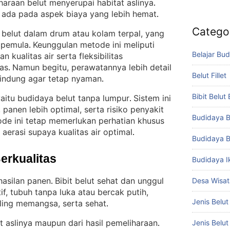
iharaan belut menyerupai habitat aslinya
. 
 ada pada aspek biaya yang lebih hemat
.
Catego
k belut dalam drum atau kolam terpal, yang
 pemula
Keunggulan metode ini meliputi
. 
Belajar Bud
kualitas air serta fleksibilitas
as
Namun begitu, perawatannya lebih detail
. 
Belut Fillet
lindung agar tetap nyaman
.
Bibit Belut
aitu budidaya belut tanpa lumpur
Sistem ini
. 
, panen lebih optimal, serta risiko penyakit
Budidaya B
ode ini tetap memerlukan perhatian khusus
aerasi supaya kualitas air optimal
.
Budidaya B
Berkualitas
Budidaya I
hasilan panen
Bibit belut sehat dan unggul
Desa Wisat
. 
if, tubuh tanpa luka atau bercak putih,
Jenis Belut
ling memangsa, serta sehat
.
t aslinya maupun dari hasil pemeliharaan
Jenis Belu
. 