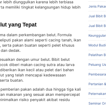
ar lebih diunggulkan karena lebih terbiasa
Jenis Paka
ta memiliki tingkat kelangsungan hidup lebih
Jual Bibit B
lut yang Tepat
Jual Bibit 
tama dalam perkembangan belut
Formula
. 
Keunggulan 
iputi pakan alami seperti cacing tanah, ikan
, serta pakan buatan seperti pelet khusus
Modul Budi
, dan dedak
.
Pelatihan 
esuaikan dengan umur belut
Bibit belut
. 
ocok diberi makan cacing sutra atau larva
Peluang Us
diberikan ikan kecil atau pelet dari bahan
Pembesara
lut yang telah mencapai kedewasaan
 serta buatan
.
Pertanian 
pemberian pakan adalah dua hingga tiga kali
Peternakan
ian makanan yang sesuai akan mempercepat
imalkan risiko penyakit akibat residu
Seminar On