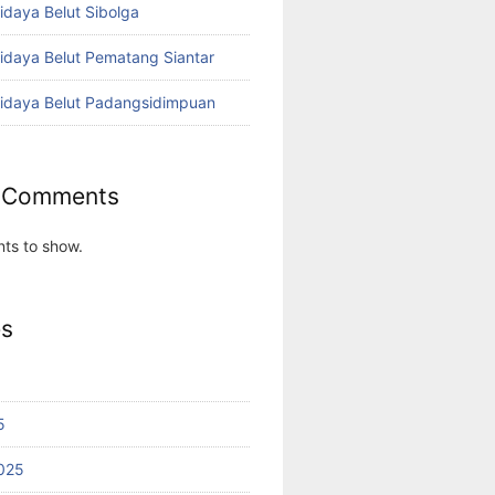
idaya Belut Sibolga
didaya Belut Pematang Siantar
didaya Belut Padangsidimpuan
 Comments
ts to show.
es
5
025