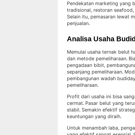
Pendekatan marketing yang bis
tradisional, restoran seafood
Selain itu, pemasaran lewat
penjualan
.
Analisa Usaha Budid
Memulai usaha ternak belut h
dan metode pemeliharaan
Bi
. 
pengadaan bibit, pembanguna
sepanjang pemeliharaan
Moda
. 
pembangunan wadah budidaya
pemeliharaan
.
Profit dari usaha ini bisa sa
cermat
Pasar belut yang te
. 
stabil
Semakin efektif strateg
. 
keuntungan yang diraih
.
Untuk menambah laba, pengat
yang efektif sangat esensial
. 