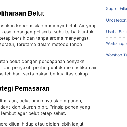
Suplier Fill
liharaan Belut
Uncategor
astikan keberhasilan budidaya belut
Air yang
. 
 keseimbangan pH serta suhu terbaik untuk
Usaha Belu
 tetap bersih dan tanpa aroma menyengat,
Workshop B
a teratur, terutama dalam metode tanpa
Worshop Te
hatan belut dengan pencegahan penyakit
r dari penyakit, penting untuk memastikan air
berlebihan, serta pakan berkualitas cukup
.
ategi Pemasaran
iharaan, belut umumnya siap dipanen,
daya dan ukuran bibit
Prinsip panen yang
. 
 lembut agar belut tetap sehat
.
era dijual hidup atau diolah lebih lanjut
. 