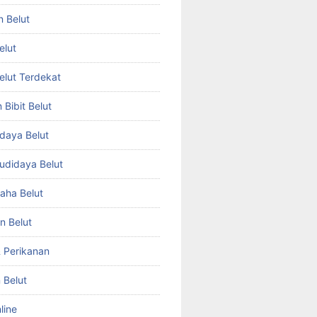
n Belut
elut
Belut Terdekat
Bibit Belut
daya Belut
Budidaya Belut
aha Belut
n Belut
& Perikanan
 Belut
line