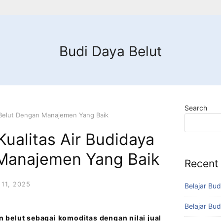
Budi Daya Belut
Search
a Belut Dengan Manajemen Yang Baik
ualitas Air Budidaya
Manajemen Yang Baik
Recent
11, 2025
Belajar Bud
Belajar Bud
belut sebagai komoditas dengan nilai jual