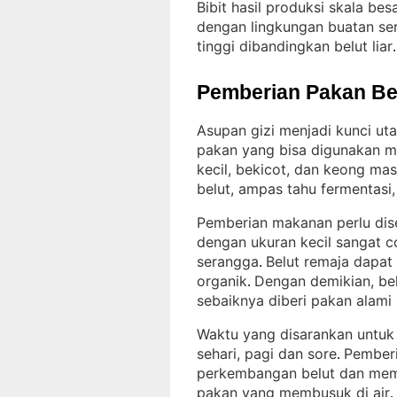
Bibit hasil produksi skala bes
dengan lingkungan buatan ser
tinggi dibandingkan belut liar
.
Pemberian Pakan Be
Asupan gizi menjadi kunci u
pakan yang bisa digunakan mel
kecil, bekicot, dan keong mas
belut, ampas tahu fermentasi
Pemberian makanan perlu dis
dengan ukuran kecil sangat c
serangga
Belut remaja dapat 
. 
organik
Dengan demikian, be
. 
sebaiknya diberi pakan alami
Waktu yang disarankan untuk 
sehari, pagi dan sore
Pember
. 
perkembangan belut dan memin
pakan yang membusuk di air
.