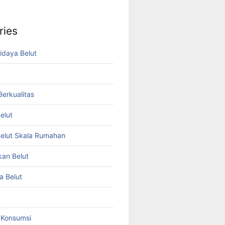
ries
idaya Belut
 Berkualitas
elut
elut Skala Rumahan
kan Belut
a Belut
t Konsumsi