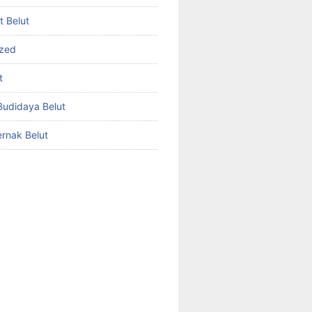
et Belut
ized
t
udidaya Belut
rnak Belut