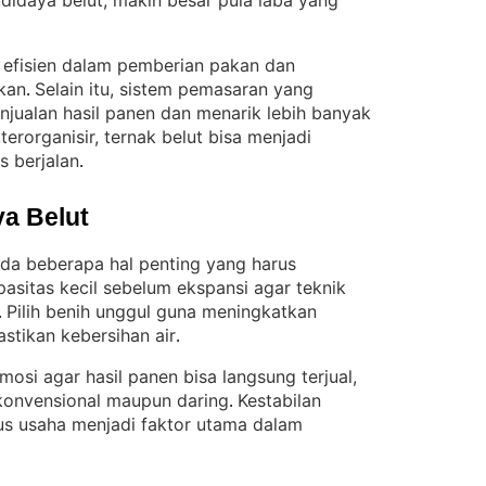
didaya belut, makin besar pula laba yang
i efisien dalam pemberian pakan dan
ukan
Selain itu, sistem pemasaran yang
. 
jualan hasil panen dan menarik lebih banyak
erorganisir, ternak belut bisa menjadi
s berjalan
.
a Belut
ada beberapa hal penting yang harus
pasitas kecil sebelum ekspansi agar teknik
Pilih benih unggul guna meningkatkan
. 
pastikan kebersihan air
.
omosi agar hasil panen bisa langsung terjual,
 konvensional maupun daring
Kestabilan
. 
s usaha menjadi faktor utama dalam