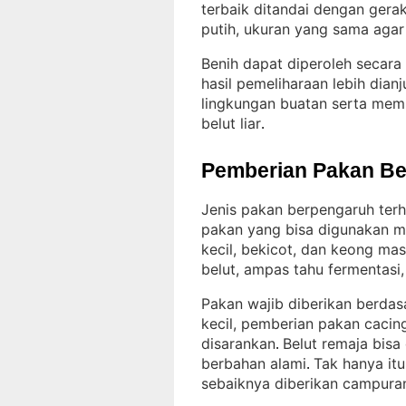
terbaik ditandai dengan gera
putih, ukuran yang sama agar 
Benih dapat diperoleh secara
hasil pemeliharaan lebih dia
lingkungan buatan serta memi
belut liar
.
Pemberian Pakan Be
Jenis pakan berpengaruh ter
pakan yang bisa digunakan mel
kecil, bekicot, dan keong mas
belut, ampas tahu fermentasi
Pakan wajib diberikan berdas
kecil, pemberian pakan cacin
disarankan
Belut remaja bisa 
. 
berbahan alami
Tak hanya it
. 
sebaiknya diberikan campura