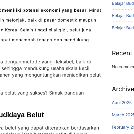
Belajar Bud
t memiliki potensi ekonomi yang besar.
Minat
Belajar Bu
kin melonjak, baik di pasar domestik maupun
Belajar Bu
an Korea
Selain tinggi nilai gizi, belut juga
.
 dapat menambah tenaga dan mendukung
Recent
la dengan metode yang fleksibel, baik di
No commen
, sehingga mendukung usaha skala kecil
 panen yang menguntungkan menjadikan belut
Archiv
ya belut yang sukses? Simak panduan
April 2025
udidaya Belut
March 202
February 2
ya belut yang dapat diterapkan berdasarkan