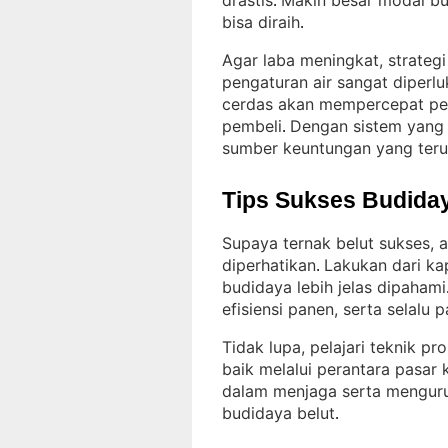
drastis
Makin besar modal bu
. 
bisa diraih
.
Agar laba meningkat, strateg
pengaturan air sangat diperl
cerdas akan mempercepat pen
pembeli
Dengan sistem yang t
. 
sumber keuntungan yang teru
Tips Sukses Budiday
Supaya ternak belut sukses, 
diperhatikan
Lakukan dari ka
. 
budidaya lebih jelas dipahami
efisiensi panen, serta selalu 
Tidak lupa, pelajari teknik pr
baik melalui perantara pasar
dalam menjaga serta menguru
budidaya belut
.