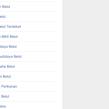
n Belut
elut
Belut Terdekat
Bibit Belut
daya Belut
Budidaya Belut
aha Belut
n Belut
& Perikanan
 Belut
line