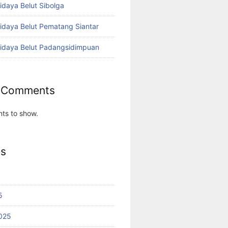
idaya Belut Sibolga
didaya Belut Pematang Siantar
didaya Belut Padangsidimpuan
 Comments
ts to show.
es
5
025