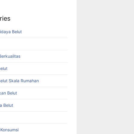
ries
idaya Belut
 Berkualitas
elut
elut Skala Rumahan
kan Belut
a Belut
t Konsumsi