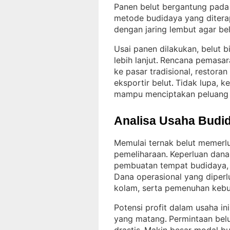
Panen belut bergantung pada 
metode budidaya yang diter
dengan jaring lembut agar bel
Usai panen dilakukan, belut b
lebih lanjut
Rencana pemasara
. 
ke pasar tradisional, restor
eksportir belut
Tidak lupa, k
. 
mampu menciptakan peluang p
Analisa Usaha Budid
Memulai ternak belut memerlu
pemeliharaan
Keperluan dana 
. 
pembuatan tempat budidaya, 
Dana operasional yang diperlu
kolam, serta pemenuhan kebu
Potensi profit dalam usaha in
yang matang
Permintaan bel
. 