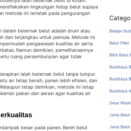
modelnya ialah beternak belut di kolam
 merefleksikan lingkungan hidup belut supaya
an metode ini terletak pada pengurangan
Catego
an dalam beternak belut adalah drum atau
Belajar Bud
ah dan terjangkau untuk pemula
Metode ini
. 
Belut Fillet
mempermudah pengawasan kualitas air serta
rbatas
Namun demikian, pemeliharaannya
. 
Bibit Belut
perlu ruang persembunyian agar tidak
Budidaya B
erapkan ialah beternak belut tanpa lumpur
. 
Budidaya B
tu air tetap bersih, panen lebih efisien, dan
Walaupun tetap demikian, metode ini tetap
Budidaya I
erian pakan dan aerasi agar kualitas air
Desa Wisat
Berkualitas
Jenis Belut
Jenis Belu
berdampak besar pada panen
Benih belut
. 