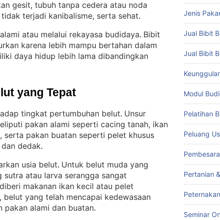
kan gesit, tubuh tanpa cedera atau noda
Jenis Paka
tidak terjadi kanibalisme, serta sehat
.
Jual Bibit B
 alami atau melalui rekayasa budidaya
Bibit
. 
njurkan karena lebih mampu bertahan dalam
Jual Bibit 
liki daya hidup lebih lama dibandingkan
Keunggulan 
lut yang Tepat
Modul Budi
hadap tingkat pertumbuhan belut
Unsur
Pelatihan 
. 
iputi pakan alami seperti cacing tanah, ikan
Peluang Us
, serta pakan buatan seperti pelet khusus
, dan dedak
.
Pembesara
arkan usia belut
Untuk belut muda yang
. 
Pertanian 
g sutra atau larva serangga sangat
diberi makanan ikan kecil atau pelet
Peternakan
u, belut yang telah mencapai kedewasaan
n pakan alami dan buatan
.
Seminar On