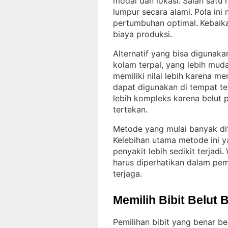
modal dan lokasi
Salah satu 
. 
lumpur secara alami
Pola ini
. 
pertumbuhan optimal
Kebaik
. 
biaya produksi
.
Alternatif yang bisa digunak
kolam terpal, yang lebih mud
memiliki nilai lebih karena 
dapat digunakan di tempat te
lebih kompleks karena belut 
tertekan
.
Metode yang mulai banyak dit
Kelebihan utama metode ini yai
penyakit lebih sedikit terjadi
. 
harus diperhatikan dalam pemb
terjaga
.
Memilih Bibit Belut 
Pemilihan bibit yang benar 