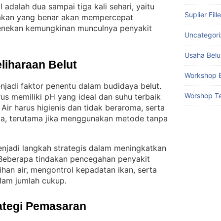
adalah dua sampai tiga kali sehari, yaitu
Suplier Fill
akan yang benar akan mempercepat
enekan kemungkinan munculnya penyakit
Uncategor
Usaha Belu
liharaan Belut
Workshop B
enjadi faktor penentu dalam budidaya belut
. 
Worshop Te
us memiliki pH yang ideal dan suhu terbaik
Air harus higienis dan tidak beraroma, serta
 
ala, terutama jika menggunakan metode tanpa
njadi langkah strategis dalam meningkatkan
Beberapa tindakan pencegahan penyakit
an air, mengontrol kepadatan ikan, serta
lam jumlah cukup
.
ategi Pemasaran