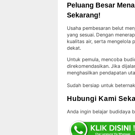
Peluang Besar Menant
Sekarang!
Usaha pembesaran belut menja
yang sesuai
Dengan menerap
. 
kualitas air, serta mengelol
dekat
.
Untuk pemula, mencoba budida
direkomendasikan
Jika dijal
. 
menghasilkan pendapatan ut
Sudah bersiap untuk beterna
Hubungi Kami Seka
Anda ingin belajar budidaya 