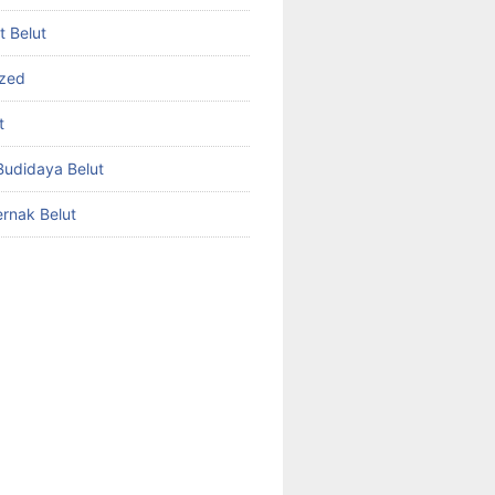
et Belut
ized
t
udidaya Belut
rnak Belut