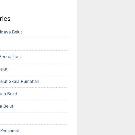
ries
idaya Belut
 Berkualitas
elut
elut Skala Rumahan
kan Belut
a Belut
t Konsumsi