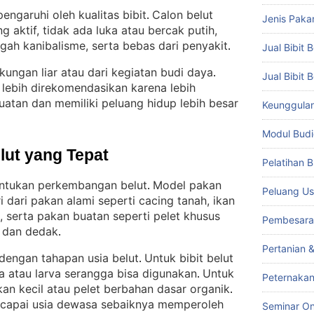
engaruhi oleh kualitas bibit
Calon belut
. 
Jenis Paka
g aktif, tidak ada luka atau bercak putih,
ah kanibalisme, serta bebas dari penyakit
.
Jual Bibit B
gkungan liar atau dari kegiatan budi daya
. 
Jual Bibit 
ol lebih direkomendasikan karena lebih
uatan dan memiliki peluang hidup lebih besar
Keunggulan 
Modul Budi
lut yang Tepat
Pelatihan 
ntukan perkembangan belut
Model pakan
. 
Peluang Us
i dari pakan alami seperti cacing tanah, ikan
, serta pakan buatan seperti pelet khusus
Pembesara
, dan dedak
.
Pertanian 
 dengan tahapan usia belut
Untuk bibit belut
. 
ra atau larva serangga bisa digunakan
Untuk
. 
Peternakan
ikan kecil atau pelet berbahan dasar organik
. 
ncapai usia dewasa sebaiknya memperoleh
Seminar On