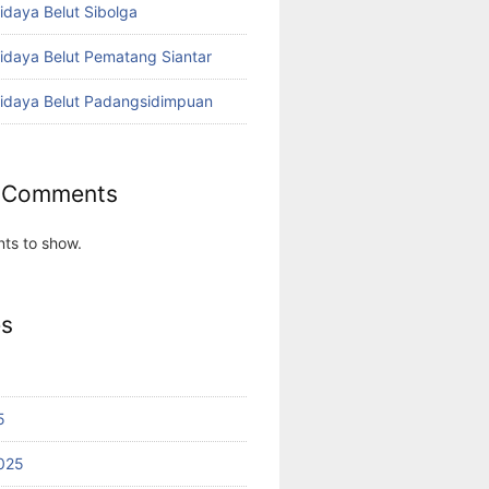
idaya Belut Sibolga
didaya Belut Pematang Siantar
didaya Belut Padangsidimpuan
 Comments
ts to show.
es
5
025