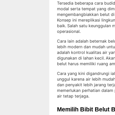
Tersedia beberapa cara budid
modal serta tempat yang dimi
mengembangbiakkan belut di 
Konsep ini mereplikasi lingk
baik
Salah satu keunggulan m
. 
operasional
.
Cara lain adalah beternak be
lebih modern dan mudah unt
adalah kontrol kualitas air yan
digunakan di lahan kecil
Akan
. 
belut harus memiliki ruang a
Cara yang kini digandrungi ia
unggul karena air lebih mudah
dan penyakit lebih jarang terj
memerlukan perhatian dalam p
air tetap terjaga
.
Memilih Bibit Belut 