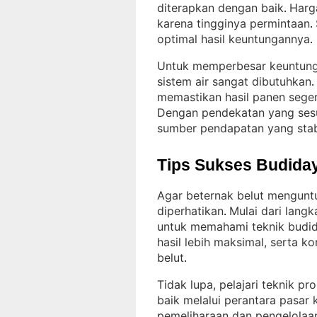
diterapkan dengan baik
Harga
. 
karena tingginya permintaan
. 
optimal hasil keuntungannya
.
Untuk memperbesar keuntung
sistem air sangat dibutuhkan
. 
memastikan hasil panen seger
Dengan pendekatan yang sesua
sumber pendapatan yang stab
Tips Sukses Budiday
Agar beternak belut mengunt
diperhatikan
Mulai dari lan
. 
untuk memahami teknik budi
hasil lebih maksimal, serta ko
belut
.
Tidak lupa, pelajari teknik pr
baik melalui perantara pasar
pemeliharaan dan pengelolaan