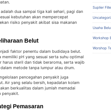
uatan
.
Suplier Fill
dalah dua sampai tiga kali sehari, pagi dan
sesuai kebutuhan akan mempercepat
Uncategor
kan risiko penyakit akibat sisa makanan
Usaha Belu
Workshop B
liharaan Belut
Worshop Te
enjadi faktor penentu dalam budidaya belut
. 
a memiliki pH yang sesuai serta suhu optimal
r harus steril dan tidak beraroma, serta wajib
ma dalam metode tanpa lumpur atau drum
.
ngelolaan pencegahan penyakit juga
ut
Air yang selalu bersih, kepadatan kolam
. 
 pakan berkualitas dalam jumlah memadai
 penyakit
.
ategi Pemasaran