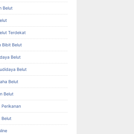
n Belut
elut
Belut Terdekat
Bibit Belut
daya Belut
Budidaya Belut
aha Belut
n Belut
& Perikanan
 Belut
line