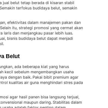
 jual belut tetap berada di kisaran stabil
Semakin terfokus budidaya belut, semakin
an, efektivitas dalam manajemen pakan dan
Selain itu, strategi promosi yang cermat akan
a laris dan menjangkau pasar lebih luas
. 
i, bisnis budidaya belut dapat menjadi
il
.
a Belut
ungkan, ada beberapa kiat yang harus
gkah kecil sebelum mengembangkan usaha
daya dengan baik
Pakai bibit premium agar
. 
ntrol kualitas air guna menghindari stres pada
omosi agar hasil panen bisa langsung terjual,
 konvensional maupun daring
Stabilitas dalam
. 
 usaha adalah faktor penting dalam