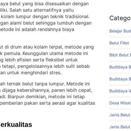
aya belut yang bisa disesuaikan dengan
liki
Salah satu alternatifnya yaitu
. 
kolam lumpur dengan teknik tradisional
Catego
. 
ungan alami belut sehingga tumbuh dengan
etode ini adalah rendahnya biaya
Belajar Bud
Belut Fillet
lut di drum atau kolam terpal, metode yang
uk pemula
Keunggulan utama metode ini
. 
Bibit Belut
g lebih efisien serta fleksibel untuk
 tetapi, pengelolaannya lebih sulit sebab
Budidaya B
man untuk menghindari stres
.
Budidaya B
lah ternak belut tanpa lumpur
Metode ini
. 
 dijaga kebersihannya, panen lebih cepat,
Budidaya I
adi
Biarpun demikian, metode ini tetap
. 
emberian pakan serta aerasi agar kualitas
Desa Wisat
Jenis Belut
Berkualitas
Jenis Belu