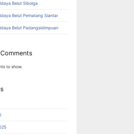
idaya Belut Sibolga
didaya Belut Pematang Siantar
didaya Belut Padangsidimpuan
 Comments
ts to show.
es
5
025