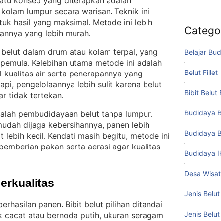
satu konsep yang diterapkan adalah
kolam lumpur secara warisan
Teknik ini
. 
ntuk hasil yang maksimal
Metode ini lebih
. 
Catego
aannya yang lebih murah
.
k belut dalam drum atau kolam terpal, yang
Belajar Bud
 pemula
Kelebihan utama metode ini adalah
. 
Belut Fillet
kualitas air serta penerapannya yang
api, pengelolaannya lebih sulit karena belut
Bibit Belut
ar tidak tertekan
.
Budidaya B
dalah pembudidayaan belut tanpa lumpur
. 
mudah dijaga kebersihannya, panen lebih
Budidaya B
 lebih kecil
Kendati masih begitu, metode ini
. 
emberian pakan serta aerasi agar kualitas
Budidaya I
Desa Wisat
Berkualitas
Jenis Belut
berhasilan panen
Bibit belut pilihan ditandai
. 
Jenis Belu
ak cacat atau bernoda putih, ukuran seragam