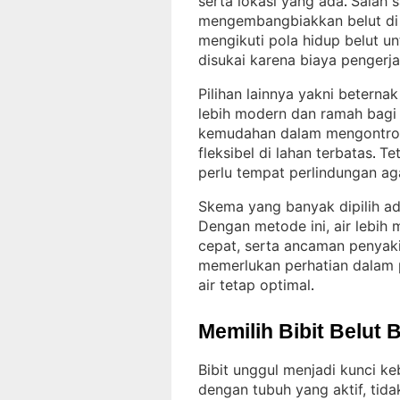
serta lokasi yang ada
Salah 
. 
mengembangbiakkan belut di 
mengikuti pola hidup belut u
disukai karena biaya pengerj
Pilihan lainnya yakni beterna
lebih modern dan ramah bagi
kemudahan dalam mengontrol 
fleksibel di lahan terbatas
Tet
. 
perlu tempat perlindungan ag
Skema yang banyak dipilih a
Dengan metode ini, air lebih 
cepat, serta ancaman penyakit
memerlukan perhatian dalam p
air tetap optimal
.
Memilih Bibit Belut 
Bibit unggul menjadi kunci ke
dengan tubuh yang aktif, tid