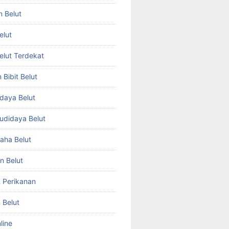
n Belut
elut
Belut Terdekat
Bibit Belut
daya Belut
Budidaya Belut
aha Belut
n Belut
& Perikanan
 Belut
line