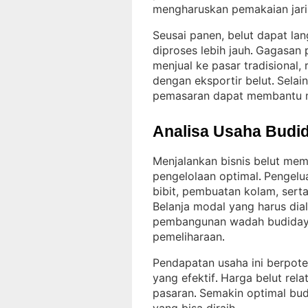
mengharuskan pemakaian jarin
Seusai panen, belut dapat la
diproses lebih jauh
Gagasan 
. 
menjual ke pasar tradisional,
dengan eksportir belut
Selai
. 
pemasaran dapat membantu 
Analisa Usaha Budid
Menjalankan bisnis belut mem
pengelolaan optimal
Pengelua
. 
bibit, pembuatan kolam, sert
Belanja modal yang harus dia
pembangunan wadah budidaya
pemeliharaan
.
Pendapatan usaha ini berpot
yang efektif
Harga belut rela
. 
pasaran
Semakin optimal bud
. 