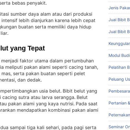
serta bebas penyakit
.
Jenis Paka
oitasi sumber daya alam atau dari produksi
Jual Bibit B
 intensif lebih dianjurkan karena lebih cepat
gkungan buatan serta memiliki daya hidup
Jual Bibit 
liar
.
Keunggulan 
lut yang Tepat
Modul Budi
 menjadi faktor utama dalam pertumbuhan
a meliputi pakan alami seperti cacing tanah,
Pelatihan 
g mas, serta pakan buatan seperti pelet
Peluang Us
mentasi, dan dedak
.
mpertimbangkan usia belut
Bibit belut yang
Pembesara
. 
 cacing sutra atau larva serangga
Belut
. 
Pertanian 
atau pakan alami yang kaya nutrisi
Pada saat
. 
arankan mendapatkan kombinasi pakan alami
Peternakan
Seminar On
ua sampai tiga kali sehari, pada pagi serta