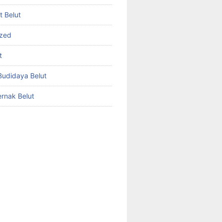
et Belut
ized
t
udidaya Belut
rnak Belut