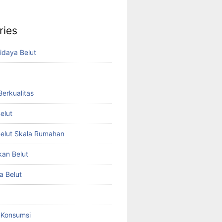
ries
idaya Belut
 Berkualitas
elut
elut Skala Rumahan
kan Belut
a Belut
t Konsumsi