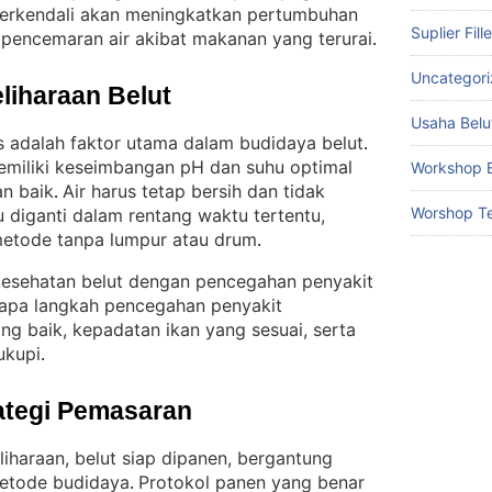
erkendali akan meningkatkan pertumbuhan
Suplier Fill
o pencemaran air akibat makanan yang terurai
.
Uncategor
liharaan Belut
Usaha Belu
as adalah faktor utama dalam budidaya belut
. 
emiliki keseimbangan pH dan suhu optimal
Workshop B
n baik
Air harus tetap bersih dan tidak
. 
Worshop Te
 diganti dalam rentang waktu tertentu,
etode tanpa lumpur atau drum
.
 kesehatan belut dengan pencegahan penyakit
apa langkah pencegahan penyakit
ng baik, kepadatan ikan yang sesuai, serta
ukupi
.
ategi Pemasaran
iharaan, belut siap dipanen, bergantung
metode budidaya
Protokol panen yang benar
. 