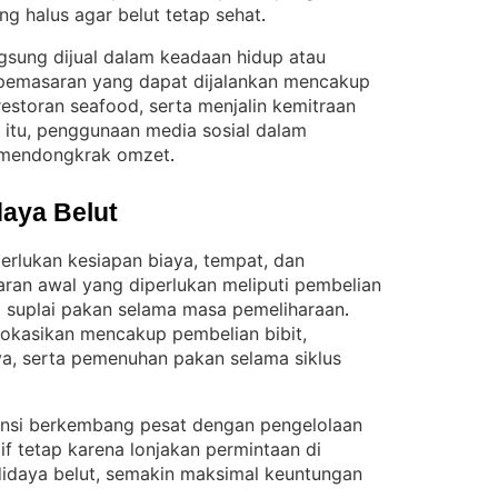
g halus agar belut tetap sehat
.
ngsung dijual dalam keadaan hidup atau
pemasaran yang dapat dijalankan mencakup
 restoran seafood, serta menjalin kemitraan
n itu, penggunaan media sosial dalam
mendongkrak omzet
.
aya Belut
erlukan kesiapan biaya, tempat, dan
ran awal yang diperlukan meliputi pembelian
a suplai pakan selama masa pemeliharaan
. 
lokasikan mencakup pembelian bibit,
, serta pemenuhan pakan selama siklus
ensi berkembang pesat dengan pengelolaan
tif tetap karena lonjakan permintaan di
idaya belut, semakin maksimal keuntungan