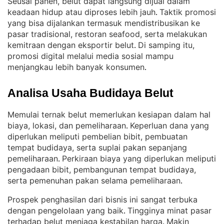
Seusai panen, belut dapat langsung dijual dalam
keadaan hidup atau diproses lebih jauh
Taktik promosi
. 
yang bisa dijalankan termasuk mendistribusikan ke
pasar tradisional, restoran seafood, serta melakukan
kemitraan dengan eksportir belut
Di samping itu,
. 
promosi digital melalui media sosial mampu
menjangkau lebih banyak konsumen
.
Analisa Usaha Budidaya Belut
Memulai ternak belut memerlukan kesiapan dalam hal
biaya, lokasi, dan pemeliharaan
Keperluan dana yang
. 
diperlukan meliputi pembelian bibit, pembuatan
tempat budidaya, serta suplai pakan sepanjang
pemeliharaan
Perkiraan biaya yang diperlukan meliputi
. 
pengadaan bibit, pembangunan tempat budidaya,
serta pemenuhan pakan selama pemeliharaan
.
Prospek penghasilan dari bisnis ini sangat terbuka
dengan pengelolaan yang baik
Tingginya minat pasar
. 
terhadap belut menjaga kestabilan harga
Makin
. 