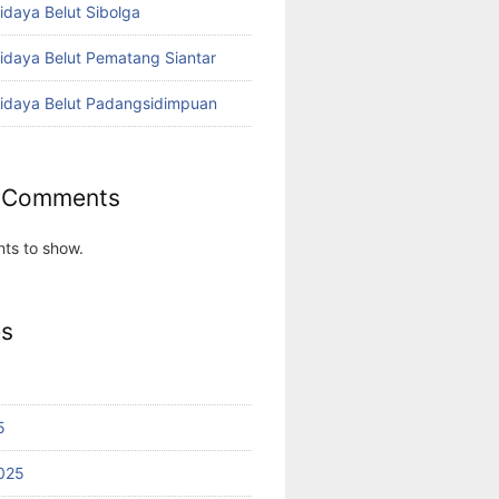
idaya Belut Sibolga
didaya Belut Pematang Siantar
didaya Belut Padangsidimpuan
 Comments
ts to show.
es
5
025