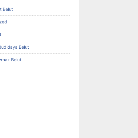
et Belut
ized
t
udidaya Belut
rnak Belut