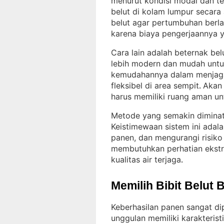
menurut kondisi modal dan t
belut di kolam lumpur secara
belut agar pertumbuhan berl
karena biaya pengerjaannya 
Cara lain adalah beternak be
lebih modern dan mudah unt
kemudahannya dalam menjaga 
fleksibel di area sempit
Akan 
. 
harus memiliki ruang aman un
Metode yang semakin diminati
Keistimewaan sistem ini adal
panen, dan mengurangi risiko
membutuhkan perhatian ekstr
kualitas air terjaga
.
Memilih Bibit Belut 
Keberhasilan panen sangat dip
unggulan memiliki karakteristi