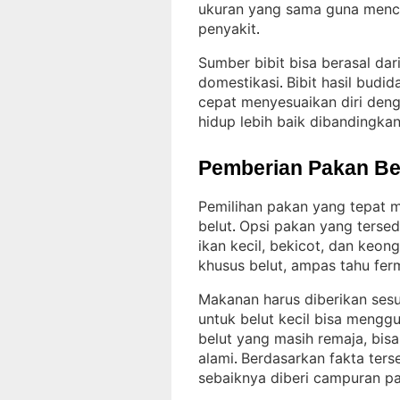
ukuran yang sama guna mence
penyakit
.
Sumber bibit bisa berasal da
domestikasi
Bibit hasil budid
. 
cepat menyesuaikan diri deng
hidup lebih baik dibandingkan 
Pemberian Pakan Be
Pemilihan pakan yang tepat m
belut
Opsi pakan yang tersedi
. 
ikan kecil, bekicot, dan keon
khusus belut, ampas tahu fer
Makanan harus diberikan sesu
untuk belut kecil bisa mengg
belut yang masih remaja, bisa
alami
Berdasarkan fakta ters
. 
sebaiknya diberi campuran p