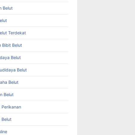
n Belut
elut
Belut Terdekat
Bibit Belut
daya Belut
Budidaya Belut
aha Belut
n Belut
& Perikanan
 Belut
line