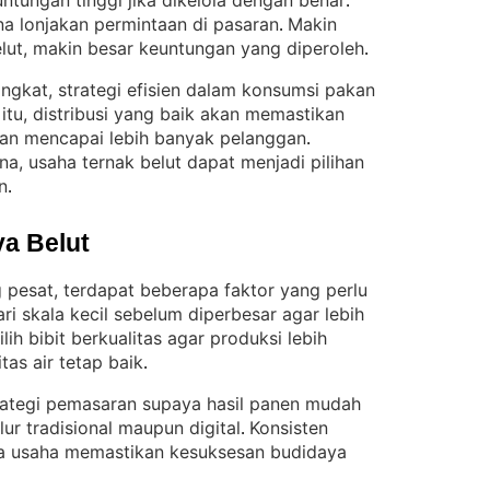
untungan tinggi jika dikelola dengan benar
. 
ena lonjakan permintaan di pasaran
Makin
. 
lut, makin besar keuntungan yang diperoleh
.
gkat, strategi efisien dalam konsumsi pakan
 itu, distribusi yang baik akan memastikan
 dan mencapai lebih banyak pelanggan
. 
a, usaha ternak belut dapat menjadi pilihan
n
.
a Belut
pesat, terdapat beberapa faktor yang perlu
i skala kecil sebelum diperbesar agar lebih
ilih bibit berkualitas agar produksi lebih
tas air tetap baik
.
rategi pemasaran supaya hasil panen mudah
alur tradisional maupun digital
Konsisten
. 
a usaha memastikan kesuksesan budidaya