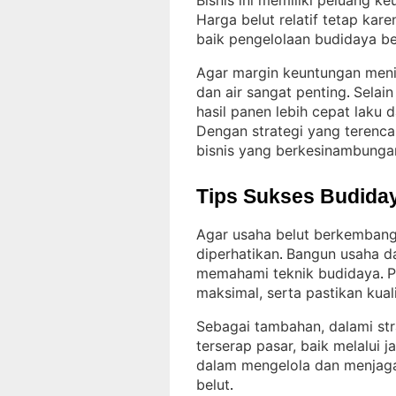
Bisnis ini memiliki peluang ke
Harga belut relatif tetap kar
baik pengelolaan budidaya be
Agar margin keuntungan menin
dan air sangat penting
Selain
. 
hasil panen lebih cepat laku
Dengan strategi yang terencan
bisnis yang berkesinambunga
Tips Sukses Budiday
Agar usaha belut berkembang 
diperhatikan
Bangun usaha dar
. 
memahami teknik budidaya
P
. 
maksimal, serta pastikan kuali
Sebagai tambahan, dalami st
terserap pasar, baik melalui j
dalam mengelola dan menjag
belut
.