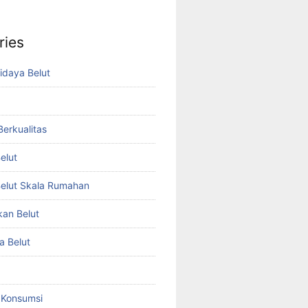
ries
idaya Belut
 Berkualitas
elut
elut Skala Rumahan
kan Belut
a Belut
t Konsumsi