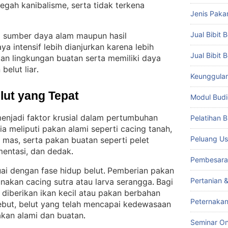
gah kanibalisme, serta tidak terkena
Jenis Paka
Jual Bibit B
ri sumber daya alam maupun hasil
aya intensif lebih dianjurkan karena lebih
Jual Bibit 
an lingkungan buatan serta memiliki daya
belut liar
.
Keunggulan 
lut yang Tepat
Modul Budi
enjadi faktor krusial dalam pertumbuhan
Pelatihan 
a meliputi pakan alami seperti cacing tanah,
Peluang Us
g mas, serta pakan buatan seperti pelet
mentasi, dan dedak
.
Pembesara
ai dengan fase hidup belut
Pemberian pakan
. 
Pertanian 
unakan cacing sutra atau larva serangga
Bagi
. 
 diberikan ikan kecil atau pakan berbahan
Peternakan
ebut, belut yang telah mencapai kedewasaan
akan alami dan buatan
.
Seminar On