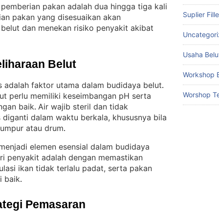
pemberian pakan adalah dua hingga tiga kali
Suplier Fill
an pakan yang disesuaikan akan
lut dan menekan risiko penyakit akibat
Uncategor
Usaha Belu
liharaan Belut
Workshop B
as adalah faktor utama dalam budidaya belut
. 
Worshop Te
lut perlu memiliki keseimbangan pH serta
ngan baik
Air wajib steril dan tidak
. 
 diganti dalam waktu berkala, khususnya bila
umpur atau drum
.
menjadi elemen esensial dalam budidaya
i penyakit adalah dengan memastikan
ulasi ikan tidak terlalu padat, serta pakan
i baik
.
ategi Pemasaran