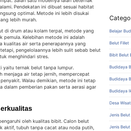
empat
Salah satu modelnya ialah beternak
. 
 alami
Pendekatan ini dibuat sesuai habitat
. 
angsung optimal
Metode ini lebih disukai
. 
Catego
yang lebih murah
.
lut di drum atau kolam terpal, metode yang
Belajar Bud
uk pemula
Kelebihan metode ini adalah
. 
Belut Fillet
kualitas air serta penerapannya yang
tetapi, pengelolaannya lebih sulit sebab belut
Bibit Belut
tuk menghindari stres
.
Budidaya B
 yaitu ternak belut tanpa lumpur
. 
ah menjaga air tetap jernih, mempercepat
Budidaya B
 penyakit
Walau demikian, metode ini tetap
. 
a dalam pemberian pakan serta aerasi agar
Budidaya I
Desa Wisat
Berkualitas
Jenis Belut
engaruhi oleh kualitas bibit
Calon belut
. 
Jenis Belu
k aktif, tubuh tanpa cacat atau noda putih,