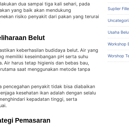
lakukan dua sampai tiga kali sehari, pada
Suplier Fill
akan yang baik akan mendukung
ekan risiko penyakit dari pakan yang terurai
Uncategor
Usaha Belu
liharaan Belut
Workshop B
astikan keberhasilan budidaya belut
Air yang
. 
Worshop Te
ang memiliki keseimbangan pH serta suhu
a
Air harus tetap higienis dan bebas bau,
. 
, terutama saat menggunakan metode tanpa
ya pencegahan penyakit tidak bisa diabaikan
enjaga kesehatan ikan adalah dengan selalu
menghindari kepadatan tinggi, serta
uai
.
ategi Pemasaran