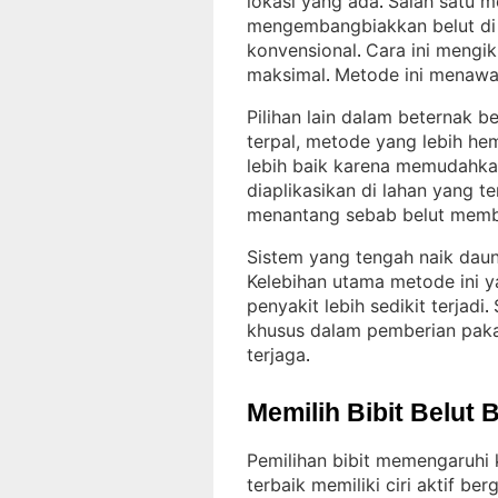
lokasi yang ada
Salah satu m
. 
mengembangbiakkan belut di
konvensional
Cara ini mengik
. 
maksimal
Metode ini menawar
. 
Pilihan lain dalam beternak 
terpal, metode yang lebih h
lebih baik karena memudahkan
diaplikasikan di lahan yang t
menantang sebab belut memb
Sistem yang tengah naik daun
Kelebihan utama metode ini yai
penyakit lebih sedikit terjadi
. 
khusus dalam pemberian pakan
terjaga
.
Memilih Bibit Belut 
Pemilihan bibit memengaruhi 
terbaik memiliki ciri aktif be