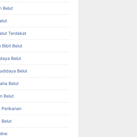
n Belut
elut
Belut Terdekat
Bibit Belut
daya Belut
Budidaya Belut
aha Belut
n Belut
& Perikanan
 Belut
line