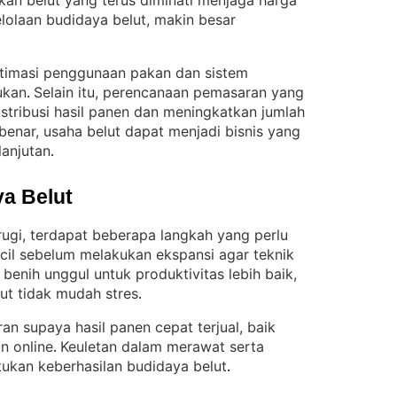
kan belut yang terus diminati menjaga harga
lolaan budidaya belut, makin besar
ptimasi penggunaan pakan dan sistem
ukan
Selain itu, perencanaan pemasaran yang
. 
tribusi hasil panen dan meningkatkan jumlah
enar, usaha belut dapat menjadi bisnis yang
anjutan
.
a Belut
rugi, terdapat beberapa langkah yang perlu
ecil sebelum melakukan ekspansi agar teknik
h benih unggul untuk produktivitas lebih baik,
lut tidak mudah stres
.
n supaya hasil panen cepat terjual, baik
n online
Keuletan dalam merawat serta
. 
tukan keberhasilan budidaya belut
.