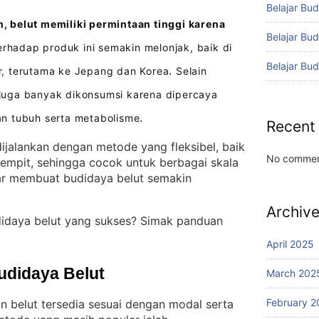
Belajar Bud
 belut memiliki permintaan tinggi karena
Belajar Bu
erhadap produk ini semakin melonjak, baik di
Belajar Bu
, terutama ke Jepang dan Korea
Selain
.
t juga banyak dikonsumsi karena dipercaya
n tubuh serta metabolisme
.
Recent
ijalankan dengan metode yang fleksibel, baik
No commen
empit, sehingga cocok untuk berbagai skala
r membuat budidaya belut semakin
Archiv
didaya belut yang sukses? Simak panduan
April 2025
udidaya Belut
March 202
February 2
 belut tersedia sesuai dengan modal serta