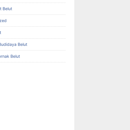
et Belut
ized
t
udidaya Belut
rnak Belut