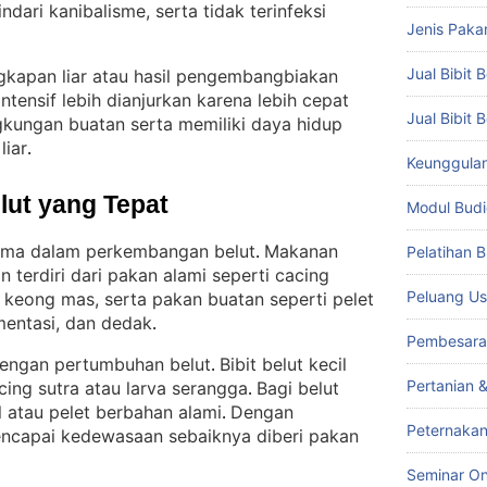
ari kanibalisme, serta tidak terinfeksi
Jenis Paka
Jual Bibit B
ngkapan liar atau hasil pengembangbiakan
intensif lebih dianjurkan karena lebih cepat
Jual Bibit 
gkungan buatan serta memiliki daya hidup
liar
.
Keunggulan 
lut yang Tepat
Modul Budi
tama dalam perkembangan belut
Makanan
Pelatihan 
. 
terdiri dari pakan alami seperti cacing
Peluang Us
an keong mas, serta pakan buatan seperti pelet
mentasi, dan dedak
.
Pembesara
dengan pertumbuhan belut
Bibit belut kecil
. 
Pertanian 
ing sutra atau larva serangga
Bagi belut
. 
il atau pelet berbahan alami
Dengan
. 
Peternakan
encapai kedewasaan sebaiknya diberi pakan
Seminar On