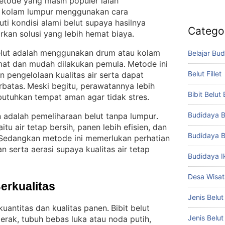
etode yang masih populer ialah
 kolam lumpur menggunakan cara
uti kondisi alami belut supaya hasilnya
Catego
kan solusi yang lebih hemat biaya
.
belut adalah menggunakan drum atau kolam
Belajar Bud
emat dan mudah dilakukan pemula
Metode ini
. 
Belut Fillet
 pengelolaan kualitas air serta dapat
erbatas
Meski begitu, perawatannya lebih
. 
Bibit Belut
utuhkan tempat aman agar tidak stres
.
Budidaya B
 adalah pemeliharaan belut tanpa lumpur
. 
tu air tetap bersih, panen lebih efisien, dan
Budidaya B
Sedangkan metode ini memerlukan perhatian
 serta aerasi supaya kualitas air tetap
Budidaya I
Desa Wisat
Berkualitas
Jenis Belut
kuantitas dan kualitas panen
Bibit belut
. 
Jenis Belu
rgerak, tubuh bebas luka atau noda putih,