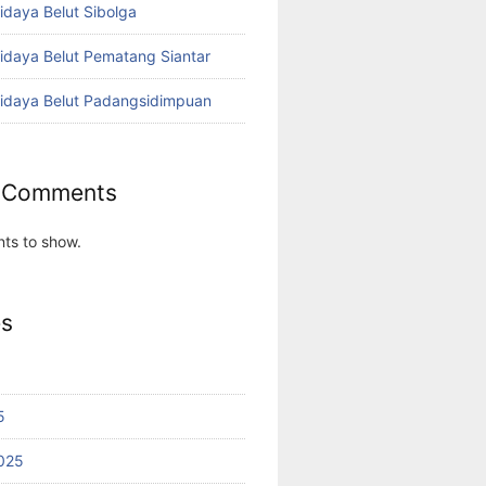
idaya Belut Sibolga
didaya Belut Pematang Siantar
didaya Belut Padangsidimpuan
 Comments
ts to show.
es
5
025