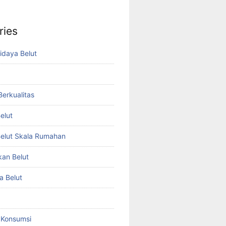
ries
idaya Belut
 Berkualitas
elut
elut Skala Rumahan
kan Belut
a Belut
t Konsumsi