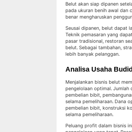
Belut akan siap dipanen sete
pada ukuran benih awal dan 
benar mengharuskan penggunaa
Seusai dipanen, belut dapat la
Teknik pemasaran yang dapa
pasar tradisional, restoran se
belut
Sebagai tambahan, stra
. 
lebih banyak pelanggan
.
Analisa Usaha Budid
Menjalankan bisnis belut mem
pengelolaan optimal
Jumlah d
. 
pembelian bibit, pembanguna
selama pemeliharaan
Dana op
. 
pembelian bibit, konstruksi 
selama pemeliharaan
.
Peluang profit dalam bisnis 