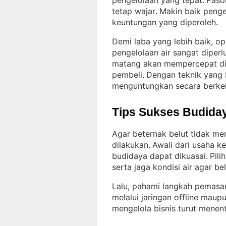
pengelolaan yang tepat
Paso
. 
tetap wajar
Makin baik penge
. 
keuntungan yang diperoleh
.
Demi laba yang lebih baik, o
pengelolaan air sangat diperl
matang akan mempercepat dis
pembeli
Dengan teknik yang b
. 
menguntungkan secara berkel
Tips Sukses Budiday
Agar beternak belut tidak me
dilakukan
Awali dari usaha k
. 
budidaya dapat dikuasai
Pili
. 
serta jaga kondisi air agar be
Lalu, pahami langkah pemasara
melalui jaringan offline maupu
mengelola bisnis turut menen