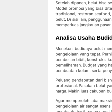
Setelah dipanen, belut bisa se
Model promosi yang bisa dite
tradisional, restoran seafood
belut
Di sisi lain, penggunaa
. 
memperluas jangkauan pasar
.
Analisa Usaha Budid
Menekuni budidaya belut mem
pengelolaan yang tepat
Perh
. 
pembelian bibit, konstruksi 
pemeliharaan
Budget yang ha
. 
pembuatan kolam, serta pen
Peluang pendapatan dari bisnis
profesional
Pasokan belut ya
. 
harga
Makin luas cakupan bud
. 
Agar memperoleh laba maksim
pengelolaan air sangat esensi
membantu hasil panen cepat 