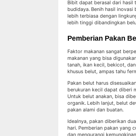
Bibit dapat berasal dari hasi
budidaya
Benih hasil inovas
. 
lebih terbiasa dengan lingku
lebih tinggi dibandingkan belut
Pemberian Pakan Be
Faktor makanan sangat berpe
makanan yang bisa digunakan t
tanah, ikan kecil, bekicot, d
khusus belut, ampas tahu fer
Pakan belut harus disesuaik
berukuran kecil dapat diberi 
Untuk belut anakan, bisa dibe
organik
Lebih lanjut, belut d
. 
pakan alami dan buatan
.
Idealnya, pakan diberikan dua 
hari
Pemberian pakan yang c
. 
dan mengurangi kemungkinan 