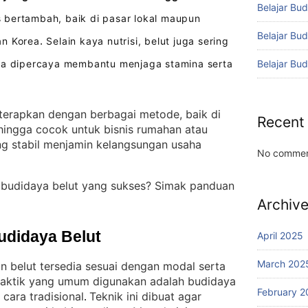
Belajar Bud
bertambah, baik di pasar lokal maupun
Belajar Bu
an Korea
Selain kaya nutrisi, belut juga sering
.
Belajar Bu
ena dipercaya membantu menjaga stamina serta
iterapkan dengan berbagai metode, baik di
Recent
hingga cocok untuk bisnis rumahan atau
ng stabil menjamin kelangsungan usaha
No commen
budidaya belut yang sukses? Simak panduan
Archiv
udidaya Belut
April 2025
March 202
 belut tersedia sesuai dengan modal serta
raktik yang umum digunakan adalah budidaya
February 2
cara tradisional
Teknik ini dibuat agar
. 