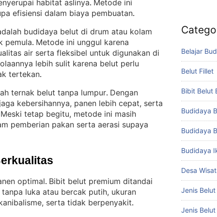
nyerupai habitat aslinya
Metode ini
. 
a efisiensi dalam biaya pembuatan
.
Catego
adalah budidaya belut di drum atau kolam
uk pemula
Metode ini unggul karena
. 
Belajar Bud
itas air serta fleksibel untuk digunakan di
olaannya lebih sulit karena belut perlu
Belut Fillet
ak tertekan
.
Bibit Belut
lah ternak belut tanpa lumpur
Dengan
. 
ijaga kebersihannya, panen lebih cepat, serta
Budidaya B
Meski tetap begitu, metode ini masih
 
m pemberian pakan serta aerasi supaya
Budidaya B
Budidaya I
Berkualitas
Desa Wisat
anen optimal
Bibit belut premium ditandai
. 
Jenis Belut
h tanpa luka atau bercak putih, ukuran
anibalisme, serta tidak berpenyakit
.
Jenis Belu