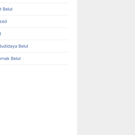
et Belut
ized
t
udidaya Belut
rnak Belut