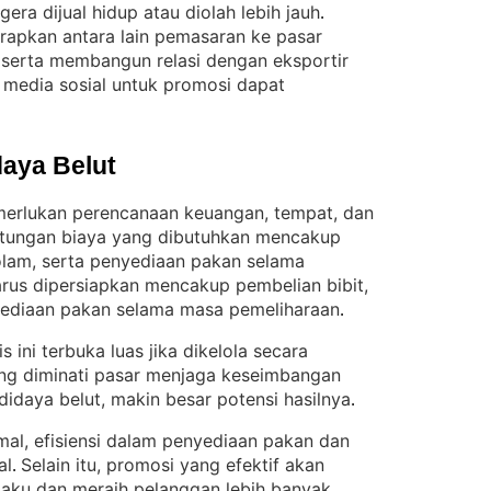
gera dijual hidup atau diolah lebih jauh
. 
rapkan antara lain pemasaran ke pasar
, serta membangun relasi dengan eksportir
n media sosial untuk promosi dapat
aya Belut
erlukan perencanaan keuangan, tempat, dan
itungan biaya yang dibutuhkan mencakup
kolam, serta penyediaan pakan selama
rus dipersiapkan mencakup pembelian bibit,
yediaan pakan selama masa pemeliharaan
.
 ini terbuka luas jika dikelola secara
ng diminati pasar menjaga keseimbangan
idaya belut, makin besar potensi hasilnya
.
al, efisiensi dalam penyediaan pakan dan
al
Selain itu, promosi yang efektif akan
. 
laku dan meraih pelanggan lebih banyak
. 