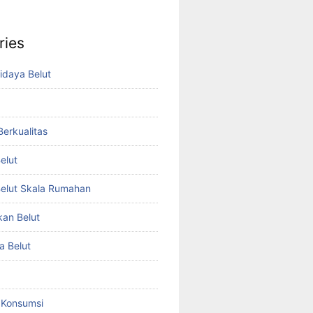
ries
idaya Belut
 Berkualitas
elut
elut Skala Rumahan
kan Belut
a Belut
t Konsumsi