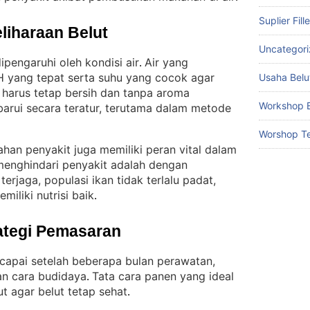
Suplier Fill
liharaan Belut
Uncategor
ipengaruhi oleh kondisi air
Air yang
. 
H yang tepat serta suhu yang cocok agar
Usaha Belu
r harus tetap bersih dan tanpa aroma
Workshop B
barui secara teratur, terutama dalam metode
Worshop Te
ahan penyakit juga memiliki peran vital dalam
enghindari penyakit adalah dengan
terjaga, populasi ikan tidak terlalu padat,
miliki nutrisi baik
.
ategi Pemasaran
capai setelah beberapa bulan perawatan,
an cara budidaya
Tata cara panen yang ideal
. 
t agar belut tetap sehat
.