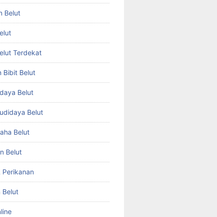
n Belut
elut
Belut Terdekat
Bibit Belut
daya Belut
Budidaya Belut
aha Belut
n Belut
& Perikanan
 Belut
line