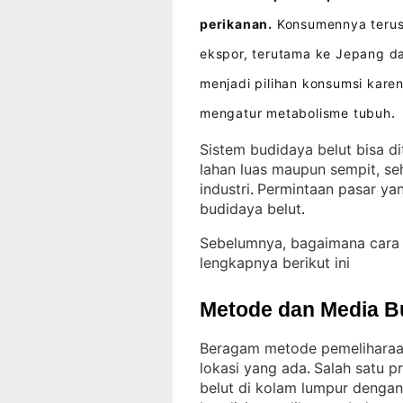
perikanan.
Konsumennya terus 
ekspor, terutama ke Jepang d
menjadi pilihan konsumsi kar
mengatur metabolisme tubuh
.
Sistem budidaya belut bisa d
lahan luas maupun sempit, se
industri
Permintaan pasar ya
. 
budidaya belut
.
Sebelumnya, bagaimana cara 
lengkapnya berikut ini
Metode dan Media B
Beragam metode pemeliharaan
lokasi yang ada
Salah satu p
. 
belut di kolam lumpur dengan 