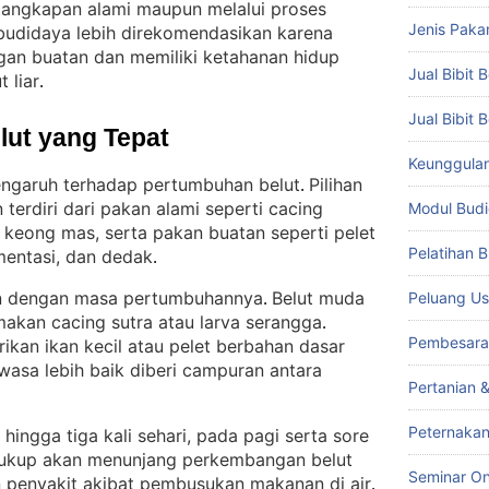
l tangkapan alami maupun melalui proses
Jenis Paka
i budidaya lebih direkomendasikan karena
ngan buatan dan memiliki ketahanan hidup
Jual Bibit B
 liar
.
Jual Bibit 
lut yang Tepat
Keunggulan 
ngaruh terhadap pertumbuhan belut
Pilihan
. 
erdiri dari pakan alami seperti cacing
Modul Budi
an keong mas, serta pakan buatan seperti pelet
Pelatihan 
mentasi, dan dedak
.
an dengan masa pertumbuhannya
Belut muda
Peluang Us
. 
makan cacing sutra atau larva serangga
. 
Pembesara
rikan ikan kecil atau pelet berbahan dasar
ewasa lebih baik diberi campuran antara
Pertanian 
Peternakan
hingga tiga kali sehari, pada pagi serta sore
ukup akan menunjang perkembangan belut
Seminar On
penyakit akibat pembusukan makanan di air
.