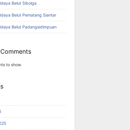
idaya Belut Sibolga
didaya Belut Pematang Siantar
didaya Belut Padangsidimpuan
 Comments
ts to show.
es
5
025