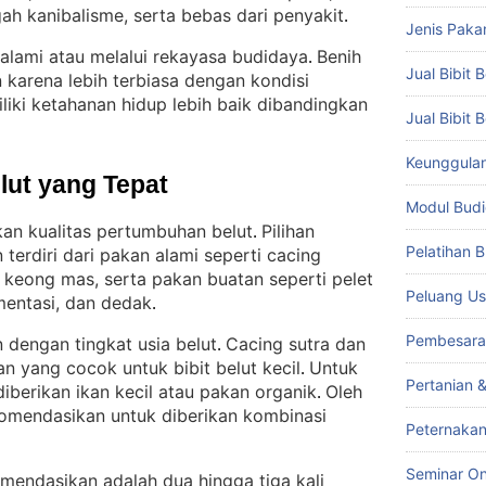
h kanibalisme, serta bebas dari penyakit
.
Jenis Paka
 alami atau melalui rekayasa budidaya
Benih
. 
Jual Bibit B
n karena lebih terbiasa dengan kondisi
liki ketahanan hidup lebih baik dibandingkan
Jual Bibit 
Keunggulan 
lut yang Tepat
Modul Budi
n kualitas pertumbuhan belut
Pilihan
. 
Pelatihan 
erdiri dari pakan alami seperti cacing
an keong mas, serta pakan buatan seperti pelet
Peluang Us
mentasi, dan dedak
.
Pembesara
 dengan tingkat usia belut
Cacing sutra dan
. 
n yang cocok untuk bibit belut kecil
Untuk
. 
Pertanian 
iberikan ikan kecil atau pakan organik
Oleh
. 
komendasikan untuk diberikan kombinasi
Peternakan
Seminar On
mendasikan adalah dua hingga tiga kali