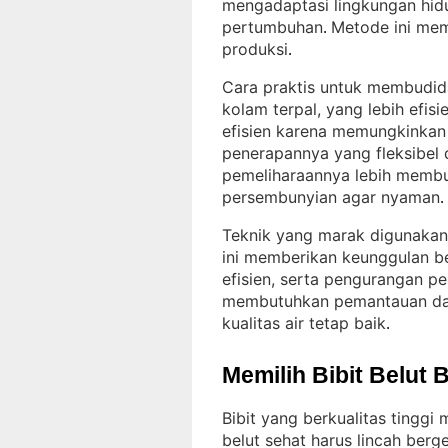
mengadaptasi lingkungan hid
pertumbuhan
Metode ini memi
. 
produksi
.
Cara praktis untuk membudid
kolam terpal, yang lebih efis
efisien karena memungkinkan 
penerapannya yang fleksibel d
pemeliharaannya lebih membu
persembunyian agar nyaman
.
Teknik yang marak digunakan 
ini memberikan keunggulan ber
efisien, serta pengurangan pe
membutuhkan pemantauan dal
kualitas air tetap baik
.
Memilih Bibit Belut 
Bibit yang berkualitas tingg
belut sehat harus lincah berg