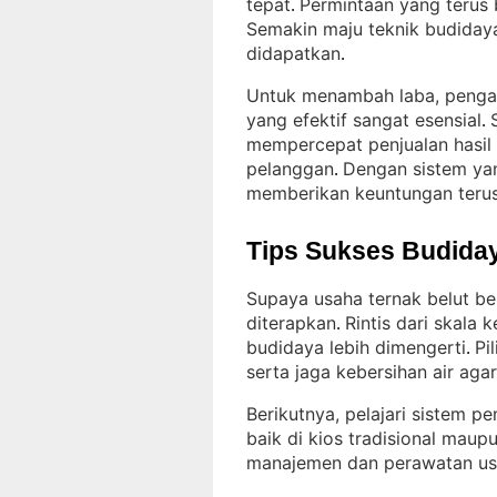
tepat
Permintaan yang terus
. 
Semakin maju teknik budidaya 
didapatkan
.
Untuk menambah laba, pengat
yang efektif sangat esensial
. 
mempercepat penjualan hasil
pelanggan
Dengan sistem yan
. 
memberikan keuntungan teru
Tips Sukses Budiday
Supaya usaha ternak belut b
diterapkan
Rintis dari skala
. 
budidaya lebih dimengerti
Pi
. 
serta jaga kebersihan air agar
Berikutnya, pelajari sistem p
baik di kios tradisional maup
manajemen dan perawatan usa