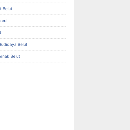
et Belut
ized
t
udidaya Belut
rnak Belut