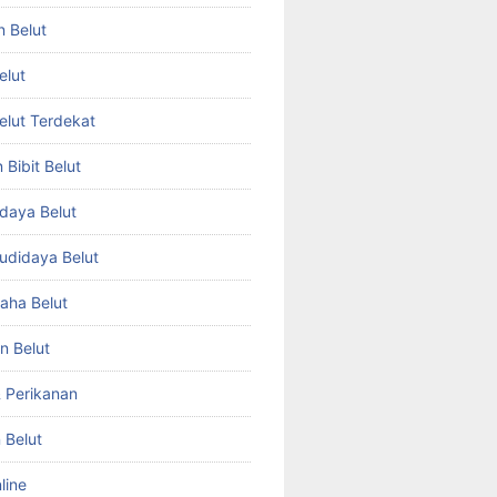
n Belut
elut
Belut Terdekat
Bibit Belut
daya Belut
Budidaya Belut
aha Belut
n Belut
& Perikanan
 Belut
line