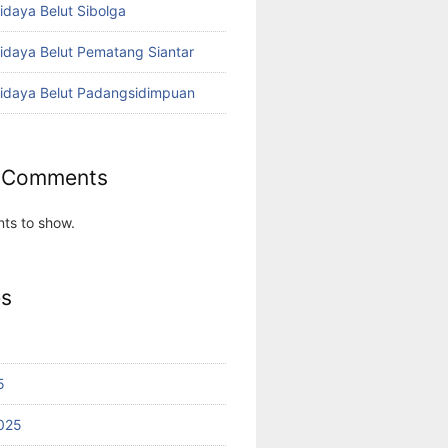
idaya Belut Sibolga
didaya Belut Pematang Siantar
didaya Belut Padangsidimpuan
 Comments
ts to show.
es
5
025