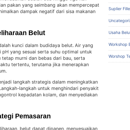
ian pakan yang seimbang akan mempercepat
Suplier Fill
imalkan dampak negatif dari sisa makanan
Uncategor
liharaan Belut
Usaha Belu
Workshop B
alah kunci dalam budidaya belut
Air yang
. 
i pH yang sesuai serta suhu optimal untuk
Worshop Te
u tetap murni dan bebas dari bau, serta
aktu tertentu, terutama jika menerapkan
rum
.
njadi langkah strategis dalam meningkatkan
Langkah-langkah untuk menghindari penyakit
ngontrol kepadatan kolam, dan menyediakan
ategi Pemasaran
iharaan, belut dapat dipanen, menyesuaikan