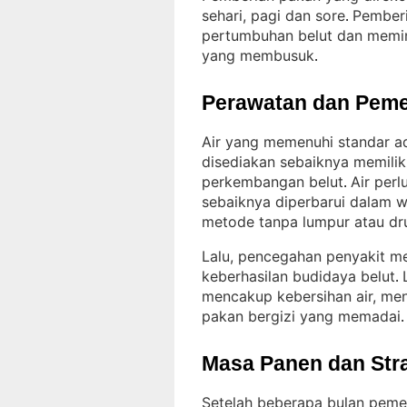
sehari, pagi dan sore
Pember
. 
pertumbuhan belut dan memin
yang membusuk
.
Perawatan dan Peme
Air yang memenuhi standar ad
disediakan sebaiknya memilik
perkembangan belut
Air perl
. 
sebaiknya diperbarui dalam w
metode tanpa lumpur atau d
Lalu, pencegahan penyakit me
keberhasilan budidaya belut
. 
mencakup kebersihan air, me
pakan bergizi yang memadai
.
Masa Panen dan Str
Setelah beberapa bulan pemel