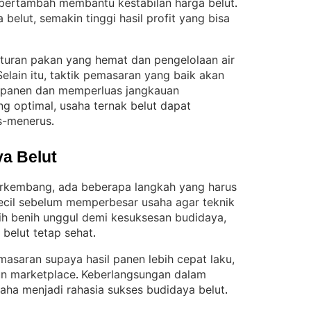
 bertambah membantu kestabilan harga belut
. 
belut, semakin tinggi hasil profit yang bisa
uran pakan yang hemat dan pengelolaan air
Selain itu, taktik pemasaran yang baik akan
 panen dan memperluas jangkauan
g optimal, usaha ternak belut dapat
s-menerus
.
a Belut
erkembang, ada beberapa langkah yang harus
 kecil sebelum memperbesar usaha agar teknik
lih benih unggul demi kesuksesan budidaya,
 belut tetap sehat
.
emasaran supaya hasil panen lebih cepat laku,
un marketplace
Keberlangsungan dalam
. 
ha menjadi rahasia sukses budidaya belut
.