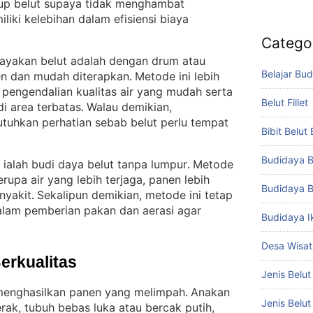
up belut supaya tidak menghambat
liki kelebihan dalam efisiensi biaya
Catego
ayakan belut adalah dengan drum atau
Belajar Bud
ien dan mudah diterapkan
Metode ini lebih
. 
pengendalian kualitas air yang mudah serta
Belut Fillet
i area terbatas
Walau demikian,
. 
tuhkan perhatian sebab belut perlu tempat
Bibit Belut
Budidaya B
ialah budi daya belut tanpa lumpur
Metode
. 
upa air yang lebih terjaga, panen lebih
Budidaya B
nyakit
Sekalipun demikian, metode ini tetap
. 
am pemberian pakan dan aerasi agar
Budidaya I
Desa Wisat
Berkualitas
Jenis Belut
i menghasilkan panen yang melimpah
Anakan
. 
Jenis Belu
erak, tubuh bebas luka atau bercak putih,