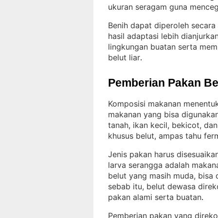
ukuran seragam guna mencega
Benih dapat diperoleh secara
hasil adaptasi lebih dianjurka
lingkungan buatan serta memi
belut liar
.
Pemberian Pakan Be
Komposisi makanan menentuka
makanan yang bisa digunakan t
tanah, ikan kecil, bekicot, d
khusus belut, ampas tahu fer
Jenis pakan harus disesuaikan
larva serangga adalah makana
belut yang masih muda, bisa d
sebab itu, belut dewasa dire
pakan alami serta buatan
.
Pemberian pakan yang direko