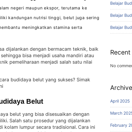
Belajar Bud
dalam negeri maupun ekspor, terutama ke
Belajar Bu
liki kandungan nutrisi tinggi, belut juga sering
Belajar Bu
membantu meningkatkan stamina serta
isa dijalankan dengan bermacam teknik, baik
Recent
 sehingga bisa menjadi usaha mandiri atau
ik pemeliharaan menjadi salah satu nilai
No commen
cara budidaya belut yang sukses? Simak
ni
Archiv
udidaya Belut
April 2025
March 202
aya belut yang bisa disesuaikan dengan
liki
Salah satu prosedur yang dijalankan
. 
February 2
i kolam lumpur secara tradisional
Cara ini
. 