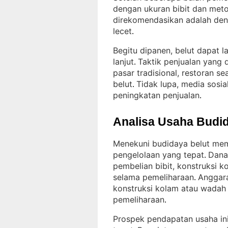
dengan ukuran bibit dan meto
direkomendasikan adalah deng
lecet
.
Begitu dipanen, belut dapat l
lanjut
Taktik penjualan yang
. 
pasar tradisional, restoran s
belut
Tidak lupa, media sosia
. 
peningkatan penjualan
.
Analisa Usaha Budid
Menekuni budidaya belut mem
pengelolaan yang tepat
Dana
. 
pembelian bibit, konstruksi 
selama pemeliharaan
Anggara
. 
konstruksi kolam atau wadah 
pemeliharaan
.
Prospek pendapatan usaha in