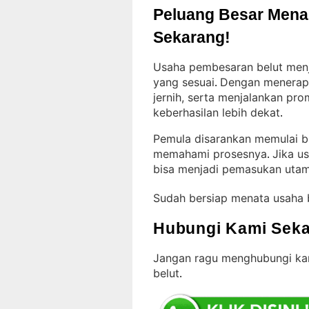
Peluang Besar Menant
Sekarang!
Usaha pembesaran belut menja
yang sesuai
Dengan menerapk
. 
jernih, serta menjalankan pr
keberhasilan lebih dekat
.
Pemula disarankan memulai bu
memahami prosesnya
Jika u
. 
bisa menjadi pemasukan uta
Sudah bersiap menata usaha 
Hubungi Kami Seka
Jangan ragu menghubungi kam
belut
.