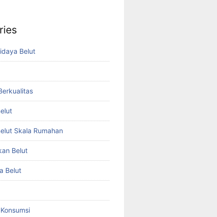
ries
idaya Belut
 Berkualitas
elut
elut Skala Rumahan
kan Belut
a Belut
t Konsumsi