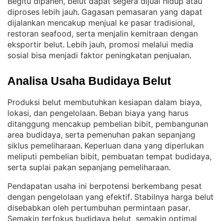
Begitu dipanen, belut dapat segera dijual hidup atau
diproses lebih jauh
Gagasan pemasaran yang dapat
. 
dijalankan mencakup menjual ke pasar tradisional,
restoran seafood, serta menjalin kemitraan dengan
eksportir belut
Lebih jauh, promosi melalui media
. 
sosial bisa menjadi faktor peningkatan penjualan
.
Analisa Usaha Budidaya Belut
Produksi belut membutuhkan kesiapan dalam biaya,
lokasi, dan pengelolaan
Beban biaya yang harus
. 
ditanggung mencakup pembelian bibit, pembangunan
area budidaya, serta pemenuhan pakan sepanjang
siklus pemeliharaan
Keperluan dana yang diperlukan
. 
meliputi pembelian bibit, pembuatan tempat budidaya,
serta suplai pakan sepanjang pemeliharaan
.
Pendapatan usaha ini berpotensi berkembang pesat
dengan pengelolaan yang efektif
Stabilnya harga belut
. 
disebabkan oleh pertumbuhan permintaan pasar
. 
Semakin terfokus budidaya belut, semakin optimal