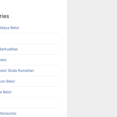
ries
idaya Belut
 Berkualitas
elut
elut Skala Rumahan
kan Belut
a Belut
t Konsumsi