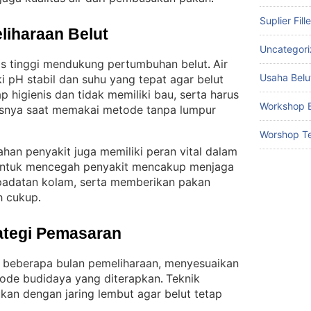
Suplier Fill
liharaan Belut
Uncategor
tas tinggi mendukung pertumbuhan belut
Air
. 
Usaha Belu
i pH stabil dan suhu yang tepat agar belut
ap higienis dan tidak memiliki bau, serta harus
Workshop B
susnya saat memakai metode tanpa lumpur
Worshop Te
ahan penyakit juga memiliki peran vital dalam
 untuk mencegah penyakit mencakup menjaga
epadatan kolam, serta memberikan pakan
h cukup
.
ategi Pemasaran
h beberapa bulan pemeliharaan, menyesuaikan
ode budidaya yang diterapkan
Teknik
. 
an dengan jaring lembut agar belut tetap