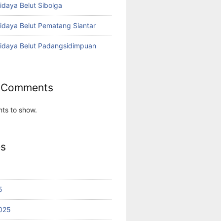
idaya Belut Sibolga
didaya Belut Pematang Siantar
didaya Belut Padangsidimpuan
 Comments
ts to show.
es
5
025