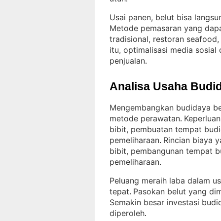
Usai panen, belut bisa langsun
Metode pemasaran yang dapat 
tradisional, restoran seafood
itu, optimalisasi media sosi
penjualan
.
Analisa Usaha Budid
Mengembangkan budidaya belu
metode perawatan
Keperluan
. 
bibit, pembuatan tempat budi
pemeliharaan
Rincian biaya 
. 
bibit, pembangunan tempat bu
pemeliharaan
.
Peluang meraih laba dalam us
tepat
Pasokan belut yang di
. 
Semakin besar investasi budi
diperoleh
.