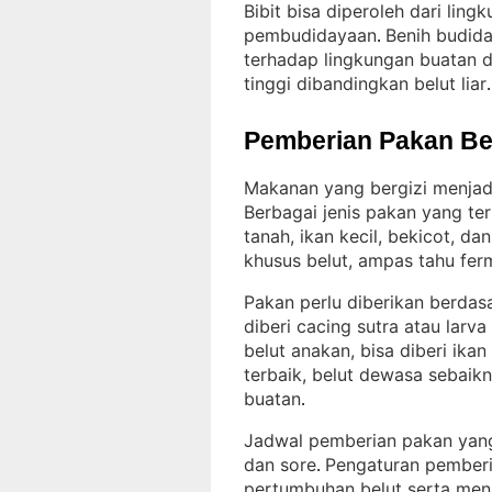
Bibit bisa diperoleh dari lin
pembudidayaan
Benih budida
. 
terhadap lingkungan buatan d
tinggi dibandingkan belut liar
.
Pemberian Pakan Be
Makanan yang bergizi menjad
Berbagai jenis pakan yang te
tanah, ikan kecil, bekicot, d
khusus belut, ampas tahu fer
Pakan perlu diberikan berdasa
diberi cacing sutra atau lar
belut anakan, bisa diberi ikan
terbaik, belut dewasa sebai
buatan
.
Jadwal pemberian pakan yang 
dan sore
Pengaturan pember
. 
pertumbuhan belut serta menj