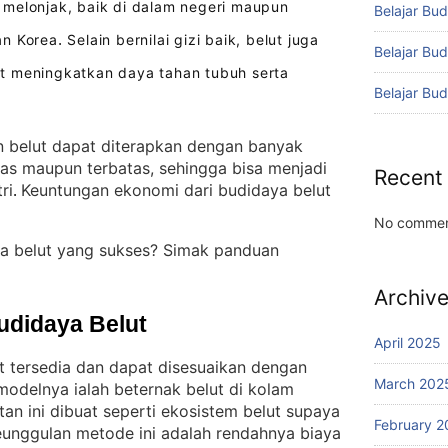
melonjak, baik di dalam negeri maupun
Belajar Bud
an Korea
Selain bernilai gizi baik, belut juga
.
Belajar Bu
t meningkatkan daya tahan tubuh serta
Belajar Bu
 belut dapat diterapkan dengan banyak
uas maupun terbatas, sehingga bisa menjadi
Recent
ri
Keuntungan ekonomi dari budidaya belut
. 
No commen
a belut yang sukses? Simak panduan
Archiv
udidaya Belut
April 2025
t tersedia dan dapat disesuaikan dengan
March 202
modelnya ialah beternak belut di kolam
an ini dibuat seperti ekosistem belut supaya
February 2
eunggulan metode ini adalah rendahnya biaya