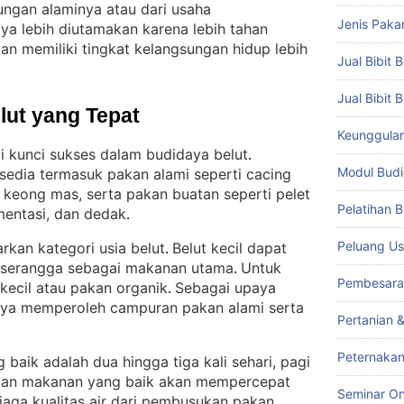
gkungan alaminya atau dari usaha
Jenis Paka
ya lebih diutamakan karena lebih tahan
an memiliki tingkat kelangsungan hidup lebih
Jual Bibit B
Jual Bibit 
lut yang Tepat
Keunggulan 
i kunci sukses dalam budidaya belut
. 
Modul Budi
rsedia termasuk pakan alami seperti cacing
an keong mas, serta pakan buatan seperti pelet
Pelatihan 
mentasi, dan dedak
.
Peluang Us
rkan kategori usia belut
Belut kecil dapat
. 
va serangga sebagai makanan utama
Untuk
. 
Pembesara
 kecil atau pakan organik
Sebagai upaya
. 
knya memperoleh campuran pakan alami serta
Pertanian 
Peternakan
baik adalah dua hingga tiga kali sehari, pagi
ian makanan yang baik akan mempercepat
Seminar On
aga kualitas air dari pembusukan pakan
.