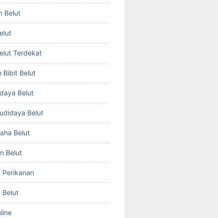
n Belut
elut
Belut Terdekat
Bibit Belut
daya Belut
Budidaya Belut
aha Belut
n Belut
& Perikanan
 Belut
line