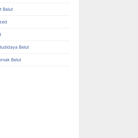
et Belut
ized
t
udidaya Belut
rnak Belut