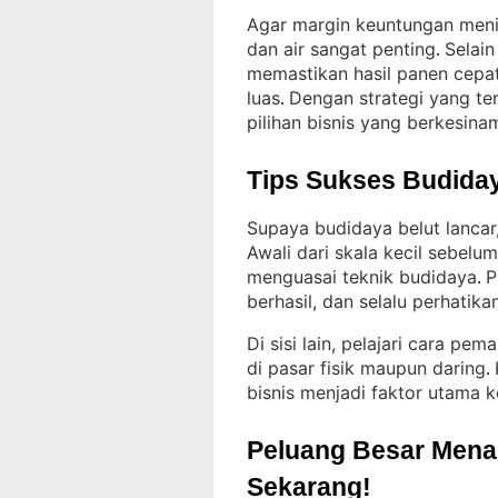
Agar margin keuntungan menin
dan air sangat penting
Selain
. 
memastikan hasil panen cepat
luas
Dengan strategi yang te
. 
pilihan bisnis yang berkesin
Tips Sukses Budiday
Supaya budidaya belut lancar
Awali dari skala kecil sebel
menguasai teknik budidaya
P
. 
berhasil, dan selalu perhatikan
Di sisi lain, pelajari cara pe
di pasar fisik maupun daring
. 
bisnis menjadi faktor utama k
Peluang Besar Menant
Sekarang!