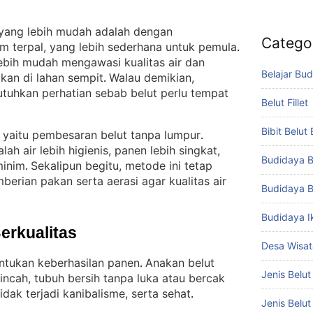
yang lebih mudah adalah dengan
Catego
 terpal, yang lebih sederhana untuk pemula
. 
lebih mudah mengawasi kualitas air dan
Belajar Bud
pkan di lahan sempit
Walau demikian,
. 
tuhkan perhatian sebab belut perlu tempat
Belut Fillet
Bibit Belut
 yaitu pembesaran belut tanpa lumpur
. 
ah air lebih higienis, panen lebih singkat,
Budidaya B
minim
Sekalipun begitu, metode ini tetap
. 
rian pakan serta aerasi agar kualitas air
Budidaya B
Budidaya I
Berkualitas
Desa Wisat
ntukan keberhasilan panen
Anakan belut
. 
Jenis Belut
lincah, tubuh bersih tanpa luka atau bercak
idak terjadi kanibalisme, serta sehat
.
Jenis Belu