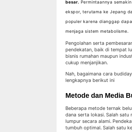
besar.
Permintaannya semakin 
ekspor, terutama ke Jepang d
populer karena dianggap dapa
menjaga sistem metabolisme
.
Pengolahan serta pembesaran
pendekatan, baik di tempat l
bisnis rumahan maupun indust
cukup menjanjikan
.
Nah, bagaimana cara budiday
lengkapnya berikut ini
Metode dan Media B
Beberapa metode ternak belu
dana serta lokasi
Salah satu 
. 
lumpur secara alami
Pendekat
. 
tumbuh optimal
Salah satu k
. 