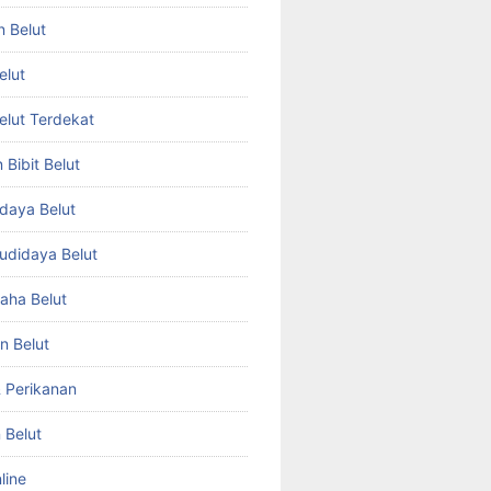
n Belut
elut
Belut Terdekat
Bibit Belut
daya Belut
Budidaya Belut
aha Belut
n Belut
& Perikanan
 Belut
line