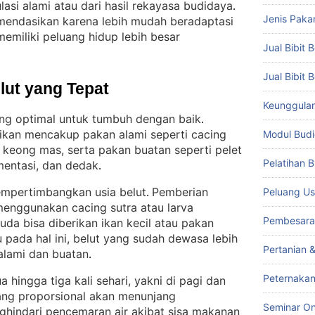
lasi alami atau dari hasil rekayasa budidaya
. 
Jenis Paka
komendasikan karena lebih mudah beradaptasi
emiliki peluang hidup lebih besar
Jual Bibit B
Jual Bibit 
lut yang Tepat
Keunggulan 
ng optimal untuk tumbuh dengan baik
. 
ikan mencakup pakan alami seperti cacing
Modul Budi
an keong mas, serta pakan buatan seperti pelet
Pelatihan 
mentasi, dan dedak
.
mpertimbangkan usia belut
Pemberian
Peluang Us
. 
 menggunakan cacing sutra atau larva
Pembesara
uda bisa diberikan ikan kecil atau pakan
 pada hal ini, belut yang sudah dewasa lebih
Pertanian 
alami dan buatan
.
Peternakan
 hingga tiga kali sehari, yakni di pagi dan
ng proporsional akan menunjang
Seminar On
ghindari pencemaran air akibat sisa makanan