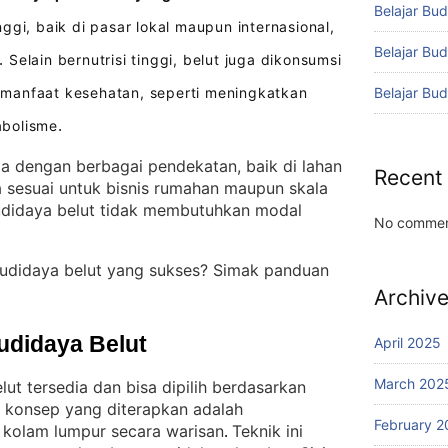
Belajar Bud
gi, baik di pasar lokal maupun internasional,
Belajar Bu
Selain bernutrisi tinggi, belut juga dikonsumsi
.
Belajar Bu
manfaat kesehatan, seperti meningkatkan
abolisme
.
la dengan berbagai pendekatan, baik di lahan
Recent
 sesuai untuk bisnis rumahan maupun skala
budidaya belut tidak membutuhkan modal
No commen
budidaya belut yang sukses? Simak panduan
Archiv
udidaya Belut
April 2025
March 202
t tersedia dan bisa dipilih berdasarkan
u konsep yang diterapkan adalah
February 2
kolam lumpur secara warisan
Teknik ini
. 