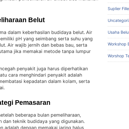
Suplier Fill
liharaan Belut
Uncategor
tama dalam keberhasilan budidaya belut
Air
Usaha Belu
. 
emiliki pH yang seimbang serta suhu yang
Workshop B
lut
Air wajib jernih dan bebas bau, serta
. 
terutama jika memakai metode tanpa lumpur
Worshop Te
cegah penyakit juga harus diperhatikan
satu cara menghindari penyakit adalah
 membatasi kepadatan dalam kolam, serta
ai
.
ategi Pemasaran
setelah beberapa bulan pemeliharaan,
h dan teknik budidaya yang digunakan
. 
en adalah dengan memakai jaring halus