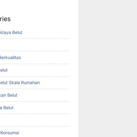
ries
idaya Belut
 Berkualitas
elut
elut Skala Rumahan
kan Belut
a Belut
t Konsumsi