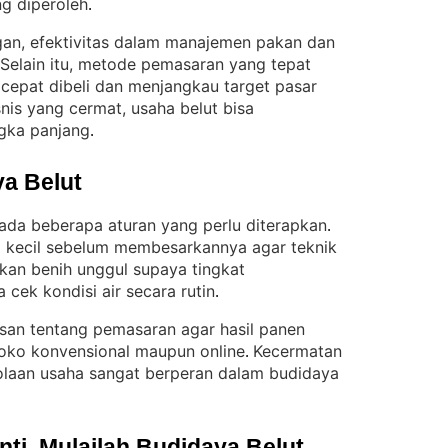
ng diperoleh
.
an, efektivitas dalam manajemen pakan dan
Selain itu, metode pemasaran yang tepat
cepat dibeli dan menjangkau target pasar
nis yang cermat, usaha belut bisa
gka panjang
.
a Belut
 ada beberapa aturan yang perlu diterapkan
. 
p kecil sebelum membesarkannya agar teknik
kan benih unggul supaya tingkat
a cek kondisi air secara rutin
.
san tentang pemasaran agar hasil panen
 toko konvensional maupun online
Kecermatan
. 
laan usaha sangat berperan dalam budidaya
i, Mulailah Budidaya Belut 