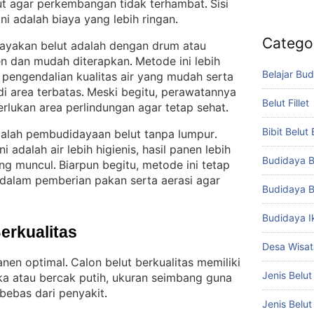
ut agar perkembangan tidak terhambat
Sisi
. 
i adalah biaya yang lebih ringan
.
Catego
ayakan belut adalah dengan drum atau
ien dan mudah diterapkan
Metode ini lebih
. 
Belajar Bud
pengendalian kualitas air yang mudah serta
i area terbatas
Meski begitu, perawatannya
. 
Belut Fillet
erlukan area perlindungan agar tetap sehat
.
Bibit Belut
dalah pembudidayaan belut tanpa lumpur
. 
 adalah air lebih higienis, hasil panen lebih
Budidaya B
ang muncul
Biarpun begitu, metode ini tetap
. 
dalam pemberian pakan serta aerasi agar
Budidaya B
Budidaya I
Berkualitas
Desa Wisat
anen optimal
Calon belut berkualitas memiliki
. 
Jenis Belut
uka atau bercak putih, ukuran seimbang guna
bebas dari penyakit
.
Jenis Belu