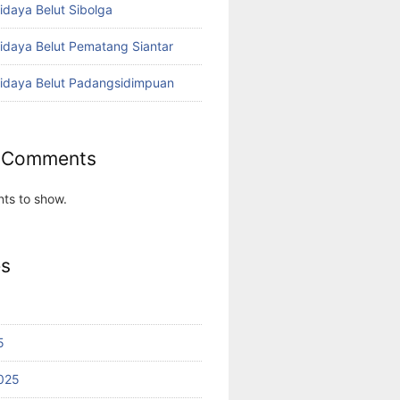
idaya Belut Sibolga
didaya Belut Pematang Siantar
didaya Belut Padangsidimpuan
 Comments
ts to show.
es
5
025