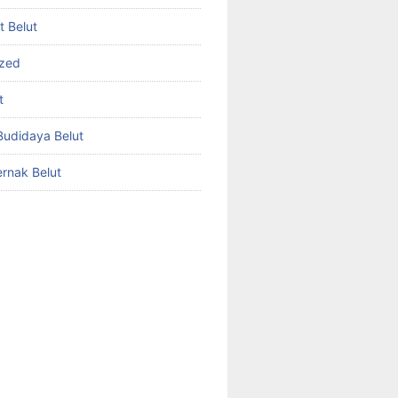
et Belut
ized
t
udidaya Belut
rnak Belut