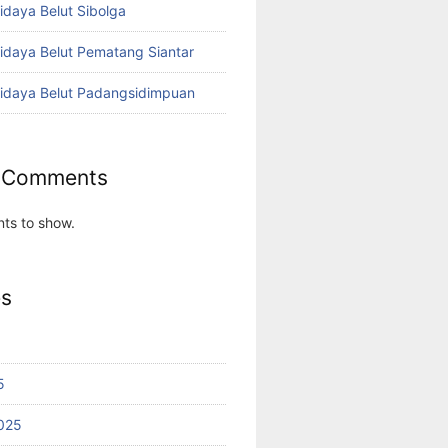
idaya Belut Sibolga
didaya Belut Pematang Siantar
didaya Belut Padangsidimpuan
 Comments
ts to show.
es
5
025