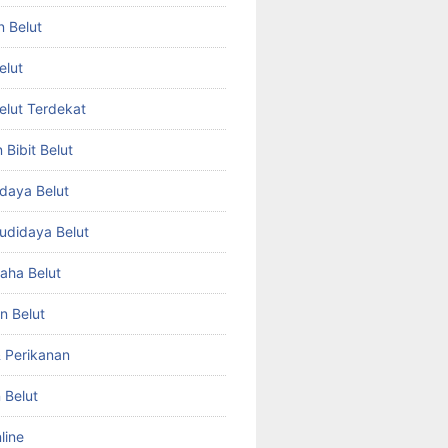
n Belut
elut
Belut Terdekat
Bibit Belut
daya Belut
Budidaya Belut
aha Belut
n Belut
& Perikanan
 Belut
line