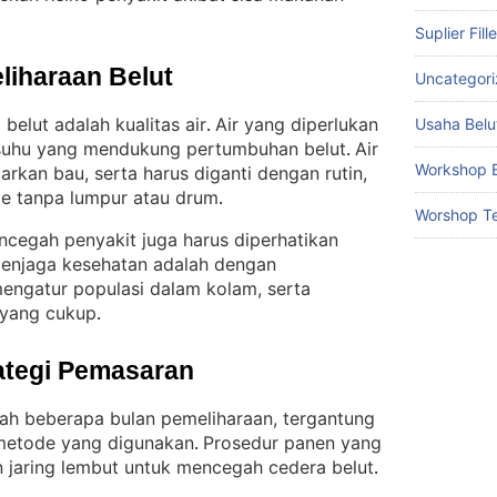
Suplier Fill
liharaan Belut
Uncategor
elut adalah kualitas air
Air yang diperlukan
Usaha Belu
. 
n suhu yang mendukung pertumbuhan belut
Air
. 
Workshop B
arkan bau, serta harus diganti dengan rutin,
e tanpa lumpur atau drum
.
Worshop Te
cegah penyakit juga harus diperhatikan
enjaga kesehatan adalah dengan
mengatur populasi dalam kolam, serta
 yang cukup
.
ategi Pemasaran
elah beberapa bulan pemeliharaan, tergantung
metode yang digunakan
Prosedur panen yang
. 
 jaring lembut untuk mencegah cedera belut
.