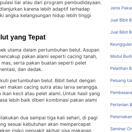
opulasi liar atau dari program pembudidayaan
. 
Jenis Paka
dianjurkan karena lebih adaptif terhadap
ki angka kelangsungan hidup lebih tinggi
Jual Bibit B
Jual Bibit 
lut yang Tepat
Keunggulan 
spek utama dalam pertumbuhan belut
Asupan
. 
encakup pakan alami seperti cacing tanah,
Modul Budi
g mas, serta pakan buatan seperti pelet
Pelatihan 
mentasi, dan dedak
.
kuti pertumbuhan belut
Bibit belut dengan
Peluang Us
. 
beri makan cacing sutra atau larva serangga
. 
Pembesara
ikan kecil atau pelet alami
Untuk hasil yang
. 
asa lebih baik diberi kombinasi pakan alami
Pertanian 
Peternakan
akukan dua sampai tiga kali sehari, di pagi
ang sesuai kebutuhan akan mempercepat
Seminar On
kan risiko penyakit akibat sisa makanan