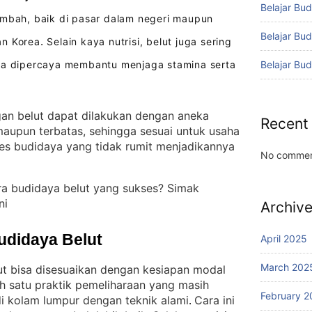
Belajar Bud
mbah, baik di pasar dalam negeri maupun
Belajar Bu
an Korea
Selain kaya nutrisi, belut juga sering
.
Belajar Bu
ena dipercaya membantu menjaga stamina serta
n belut dapat dilakukan dengan aneka
Recent
maupun terbatas, sehingga sesuai untuk usaha
es budidaya yang tidak rumit menjadikannya
No commen
ra budidaya belut yang sukses? Simak
ni
Archiv
udidaya Belut
April 2025
March 202
ut bisa disesuaikan dengan kesiapan modal
h satu praktik pemeliharaan yang masih
February 2
di kolam lumpur dengan teknik alami
Cara ini
. 