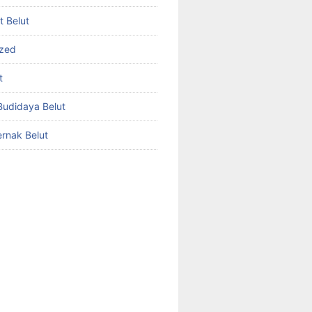
et Belut
ized
t
udidaya Belut
rnak Belut