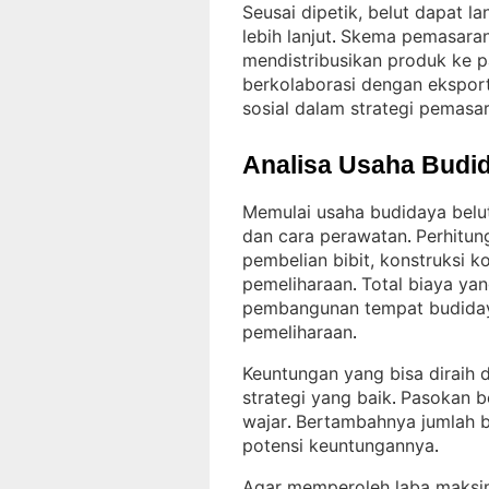
Seusai dipetik, belut dapat l
lebih lanjut
Skema pemasaran 
. 
mendistribusikan produk ke pa
berkolaborasi dengan eksport
sosial dalam strategi pemasa
Analisa Usaha Budid
Memulai usaha budidaya belu
dan cara perawatan
Perhitun
. 
pembelian bibit, konstruksi 
pemeliharaan
Total biaya yan
. 
pembangunan tempat budidaya
pemeliharaan
.
Keuntungan yang bisa diraih 
strategi yang baik
Pasokan be
. 
wajar
Bertambahnya jumlah b
. 
potensi keuntungannya
.
Agar memperoleh laba maksim