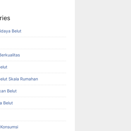
ries
idaya Belut
 Berkualitas
elut
elut Skala Rumahan
kan Belut
a Belut
t Konsumsi