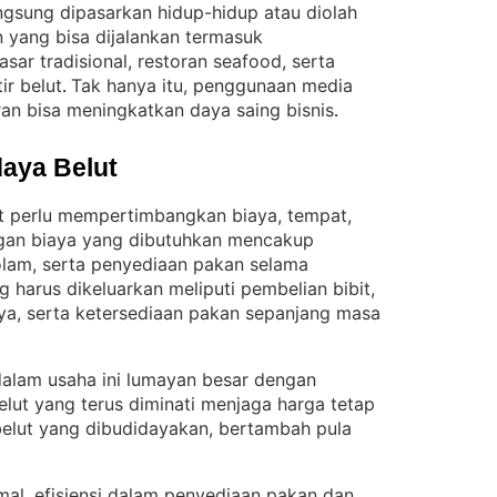
angsung dipasarkan hidup-hidup atau diolah
yang bisa dijalankan termasuk
sar tradisional, restoran seafood, serta
ir belut
Tak hanya itu, penggunaan media
. 
ran bisa meningkatkan daya saing bisnis
.
aya Belut
t perlu mempertimbangkan biaya, tempat,
gan biaya yang dibutuhkan mencakup
kolam, serta penyediaan pakan selama
g harus dikeluarkan meliputi pembelian bibit,
, serta ketersediaan pakan sepanjang masa
dalam usaha ini lumayan besar dengan
lut yang terus diminati menjaga harga tetap
elut yang dibudidayakan, bertambah pula
al, efisiensi dalam penyediaan pakan dan