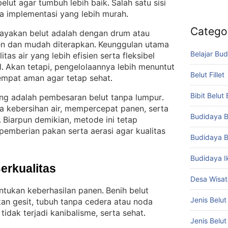
elut agar tumbuh lebih baik
Salah satu sisi
. 
ya implementasi yang lebih murah
.
Catego
ayakan belut adalah dengan drum atau
ien dan mudah diterapkan
Keunggulan utama
. 
Belajar Bud
tas air yang lebih efisien serta fleksibel
l
Akan tetapi, pengelolaannya lebih menuntut
. 
Belut Fillet
tempat aman agar tetap sehat
.
Bibit Belut
g adalah pembesaran belut tanpa lumpur
. 
a kebersihan air, mempercepat panen, serta
Budidaya B
Biarpun demikian, metode ini tetap
. 
emberian pakan serta aerasi agar kualitas
Budidaya B
Budidaya I
Berkualitas
Desa Wisat
ntukan keberhasilan panen
Benih belut
. 
Jenis Belut
kan gesit, tubuh tanpa cedera atau noda
tidak terjadi kanibalisme, serta sehat
.
Jenis Belu