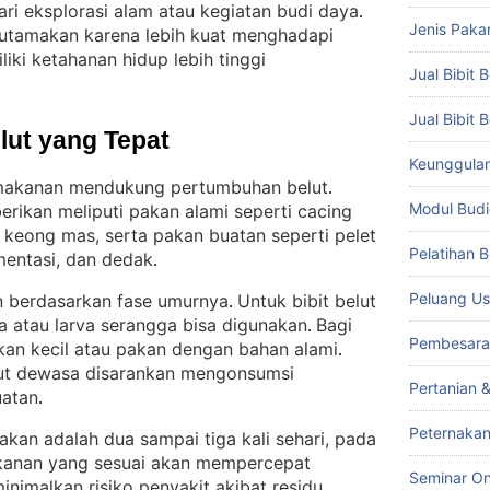
ari eksplorasi alam atau kegiatan budi daya
. 
Jenis Paka
diutamakan karena lebih kuat menghadapi
iki ketahanan hidup lebih tinggi
Jual Bibit B
Jual Bibit 
lut yang Tepat
Keunggulan 
 makanan mendukung pertumbuhan belut
. 
Modul Budi
erikan meliputi pakan alami seperti cacing
an keong mas, serta pakan buatan seperti pelet
Pelatihan 
mentasi, dan dedak
.
Peluang Us
n berdasarkan fase umurnya
Untuk bibit belut
. 
ra atau larva serangga bisa digunakan
Bagi
. 
Pembesara
ikan kecil atau pakan dengan bahan alami
. 
elut dewasa disarankan mengonsumsi
Pertanian 
uatan
.
Peternakan
kan adalah dua sampai tiga kali sehari, pada
anan yang sesuai akan mempercepat
Seminar On
imalkan risiko penyakit akibat residu