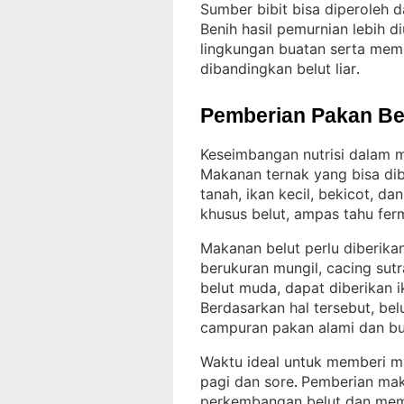
Sumber bibit bisa diperoleh d
Benih hasil pemurnian lebih 
lingkungan buatan serta memil
dibandingkan belut liar
.
Pemberian Pakan Be
Keseimbangan nutrisi dalam
Makanan ternak yang bisa dib
tanah, ikan kecil, bekicot, d
khusus belut, ampas tahu fer
Makanan belut perlu diberika
berukuran mungil, cacing sut
belut muda, dapat diberikan 
Berdasarkan hal tersebut, b
campuran pakan alami dan b
Waktu ideal untuk memberi ma
pagi dan sore
Pemberian mak
. 
perkembangan belut dan memin