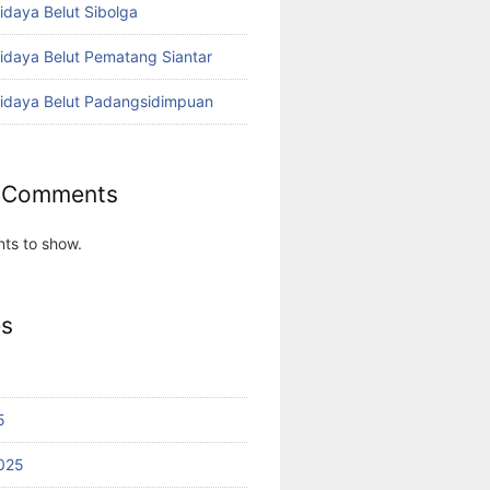
idaya Belut Sibolga
didaya Belut Pematang Siantar
didaya Belut Padangsidimpuan
 Comments
ts to show.
es
5
025