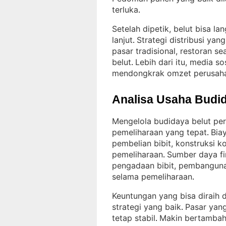
terluka
.
Setelah dipetik, belut bisa l
lanjut
Strategi distribusi ya
. 
pasar tradisional, restoran se
belut
Lebih dari itu, media so
. 
mendongkrak omzet perusah
Analisa Usaha Budid
Mengelola budidaya belut pe
pemeliharaan yang tepat
Bia
. 
pembelian bibit, konstruksi k
pemeliharaan
Sumber daya fi
. 
pengadaan bibit, pembangun
selama pemeliharaan
.
Keuntungan yang bisa diraih 
strategi yang baik
Pasar yan
. 
tetap stabil
Makin bertambah 
. 