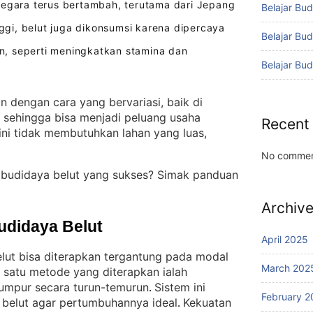
negara terus bertambah, terutama dari Jepang
Belajar Bud
inggi, belut juga dikonsumsi karena dipercaya
Belajar Bu
, seperti meningkatkan stamina dan
Belajar Bu
n dengan cara yang bervariasi, baik di
 sehingga bisa menjadi peluang usaha
Recent
ini tidak membutuhkan lahan yang luas,
No commen
budidaya belut yang sukses? Simak panduan
Archiv
udidaya Belut
April 2025
ut bisa diterapkan tergantung pada modal
March 202
 satu metode yang diterapkan ialah
lumpur secara turun-temurun
Sistem ini
. 
February 2
 belut agar pertumbuhannya ideal
Kekuatan
. 