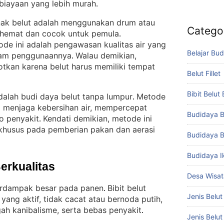
biayaan yang lebih murah
.
rnak belut adalah menggunakan drum atau
Catego
h hemat dan cocok untuk pemula
. 
de ini adalah pengawasan kualitas air yang
Belajar Bud
alam penggunaannya
Walau demikian,
. 
tkan karena belut harus memiliki tempat
Belut Fillet
Bibit Belut
adalah budi daya belut tanpa lumpur
Metode
. 
m menjaga kebersihan air, mempercepat
Budidaya B
ko penyakit
Kendati demikian, metode ini
. 
khusus pada pemberian pakan dan aerasi
Budidaya B
Budidaya I
Berkualitas
Desa Wisat
berdampak besar pada panen
Bibit belut
. 
Jenis Belut
 yang aktif, tidak cacat atau bernoda putih,
h kanibalisme, serta bebas penyakit
.
Jenis Belu