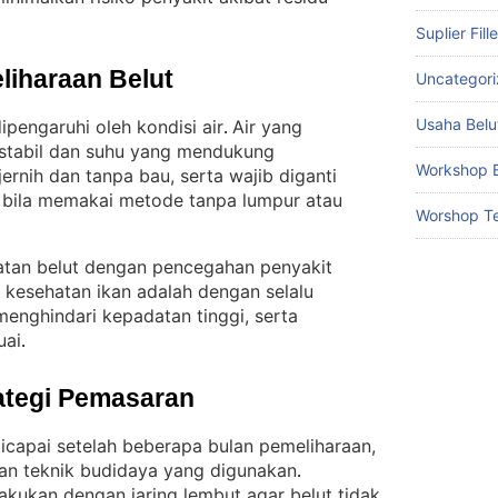
Suplier Fill
liharaan Belut
Uncategor
Usaha Belu
ipengaruhi oleh kondisi air
Air yang
. 
 stabil dan suhu yang mendukung
Workshop B
jernih dan tanpa bau, serta wajib diganti
ma bila memakai metode tanpa lumpur atau
Worshop Te
hatan belut dengan pencegahan penyakit
kesehatan ikan adalah dengan selalu
menghindari kepadatan tinggi, serta
uai
.
ategi Pemasaran
capai setelah beberapa bulan pemeliharaan,
dan teknik budidaya yang digunakan
. 
kukan dengan jaring lembut agar belut tidak