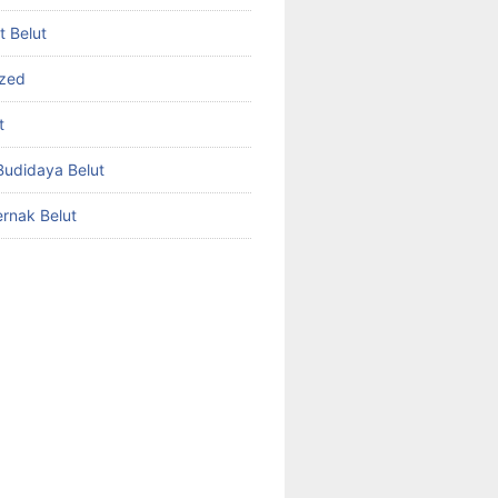
et Belut
ized
t
udidaya Belut
rnak Belut