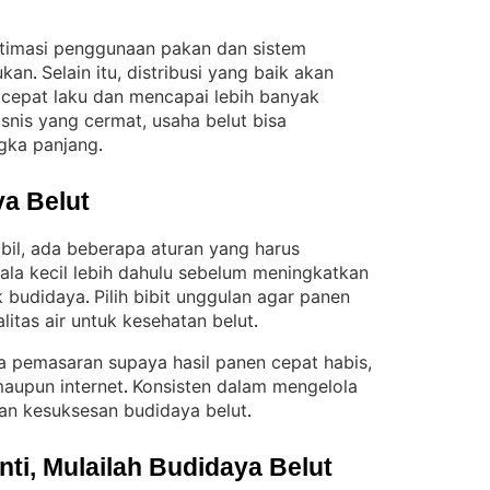
ptimasi penggunaan pakan dan sistem
ukan
Selain itu, distribusi yang baik akan
. 
 cepat laku dan mencapai lebih banyak
snis yang cermat, usaha belut bisa
gka panjang
.
a Belut
abil, ada beberapa aturan yang harus
ala kecil lebih dahulu sebelum meningkatkan
k budidaya
Pilih bibit unggulan agar panen
. 
alitas air untuk kesehatan belut
.
ra pemasaran supaya hasil panen cepat habis,
 maupun internet
Konsisten dalam mengelola
. 
n kesuksesan budidaya belut
.
i, Mulailah Budidaya Belut 