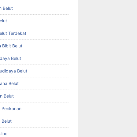
n Belut
elut
Belut Terdekat
Bibit Belut
daya Belut
Budidaya Belut
aha Belut
n Belut
& Perikanan
 Belut
line