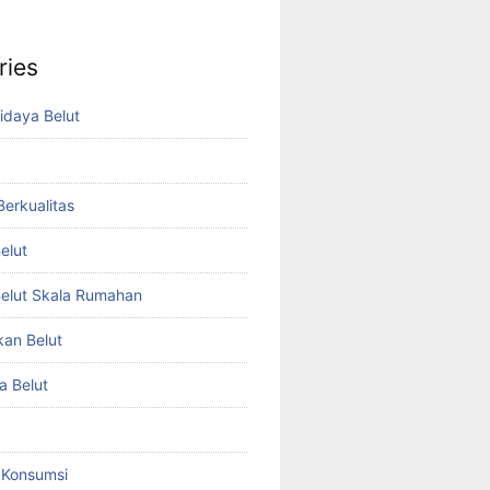
ries
idaya Belut
 Berkualitas
elut
elut Skala Rumahan
kan Belut
a Belut
t Konsumsi