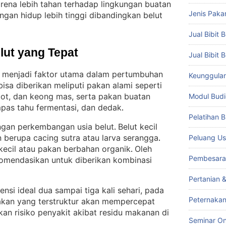
rena lebih tahan terhadap lingkungan buatan
Jenis Paka
ngan hidup lebih tinggi dibandingkan belut
Jual Bibit B
lut yang Tepat
Jual Bibit 
 menjadi faktor utama dalam pertumbuhan
Keunggulan 
sa diberikan meliputi pakan alami seperti
icot, dan keong mas, serta pakan buatan
Modul Budi
mpas tahu fermentasi, dan dedak
.
Pelatihan 
ngan perkembangan usia belut
Belut kecil
. 
 berupa cacing sutra atau larva serangga
Peluang Us
. 
 kecil atau pakan berbahan organik
Oleh
. 
Pembesara
komendasikan untuk diberikan kombinasi
Pertanian 
nsi ideal dua sampai tiga kali sehari, pada
Peternakan
akan yang terstruktur akan mempercepat
n risiko penyakit akibat residu makanan di
Seminar On