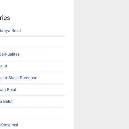
ries
idaya Belut
 Berkualitas
elut
elut Skala Rumahan
kan Belut
a Belut
t Konsumsi