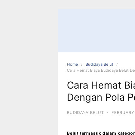
Home
Budidaya Belut
Cara Hemat Biaya Budidaya Belut De
Cara Hemat Bi
Dengan Pola P
BUDIDAYA BELUT
·
FEBRUARY 
Belut termasuk dalam katego