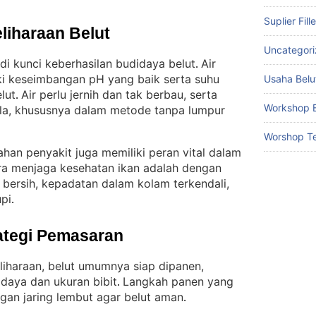
Suplier Fill
liharaan Belut
Uncategor
adi kunci keberhasilan budidaya belut
Air
. 
ki keseimbangan pH yang baik serta suhu
Usaha Belu
lut
Air perlu jernih dan tak berbau, serta
. 
Workshop B
ala, khususnya dalam metode tanpa lumpur
Worshop Te
ahan penyakit juga memiliki peran vital dalam
ra menjaga kesehatan ikan adalah dengan
 bersih, kepadatan dalam kolam terkendali,
pi
.
ategi Pemasaran
iharaan, belut umumnya siap dipanen,
daya dan ukuran bibit
Langkah panen yang
. 
gan jaring lembut agar belut aman
.