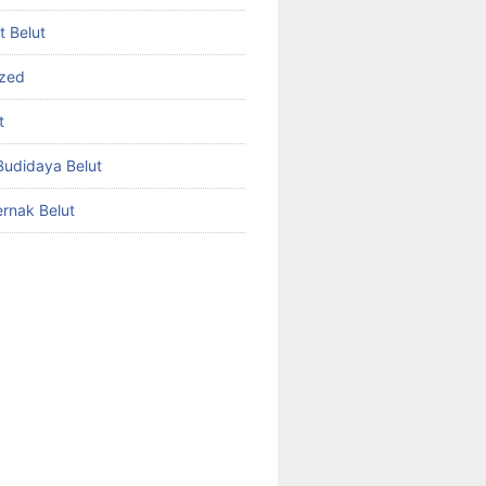
et Belut
ized
t
udidaya Belut
rnak Belut