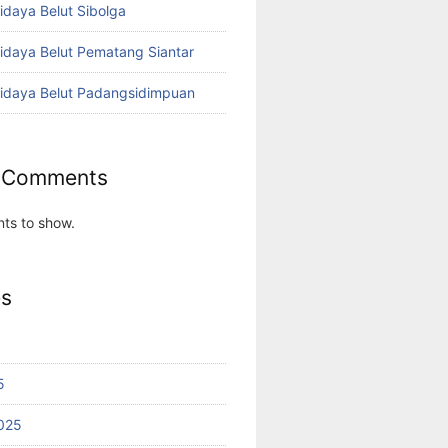
idaya Belut Sibolga
didaya Belut Pematang Siantar
didaya Belut Padangsidimpuan
 Comments
ts to show.
es
5
025