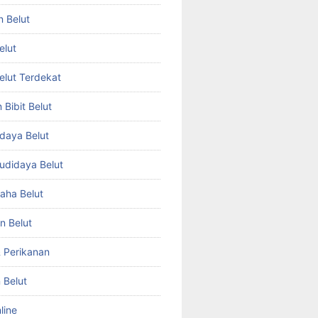
n Belut
elut
Belut Terdekat
Bibit Belut
daya Belut
Budidaya Belut
aha Belut
n Belut
& Perikanan
 Belut
line