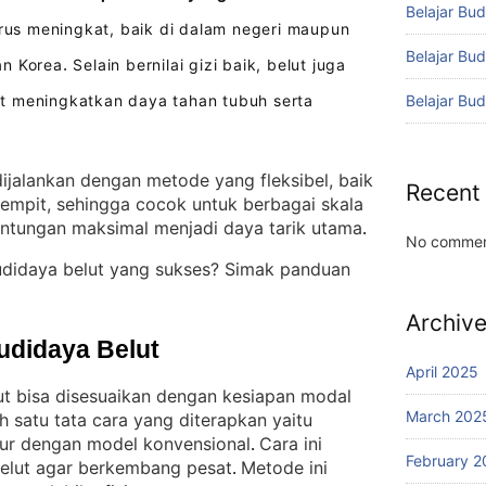
Belajar Bud
us meningkat, baik di dalam negeri maupun
Belajar Bu
an Korea
Selain bernilai gizi baik, belut juga
.
Belajar Bu
t meningkatkan daya tahan tubuh serta
ijalankan dengan metode yang fleksibel, baik
Recent
empit, sehingga cocok untuk berbagai skala
ntungan maksimal menjadi daya tarik utama
.
No commen
udidaya belut yang sukses? Simak panduan
Archiv
udidaya Belut
April 2025
ut bisa disesuaikan dengan kesiapan modal
March 202
h satu tata cara yang diterapkan yaitu
pur dengan model konvensional
Cara ini
. 
February 2
belut agar berkembang pesat
Metode ini
. 