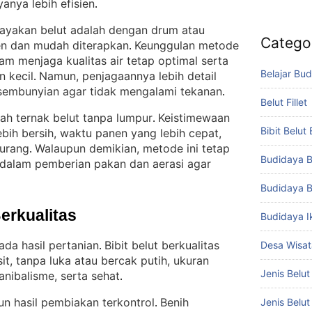
yanya lebih efisien
.
ayakan belut adalah dengan drum atau
Catego
ien dan mudah diterapkan
Keunggulan metode
. 
m menjaga kualitas air tetap optimal serta
Belajar Bud
n kecil
Namun, penjagaannya lebih detail
. 
rsembunyian agar tidak mengalami tekanan
.
Belut Fillet
lah ternak belut tanpa lumpur
Keistimewaan
. 
Bibit Belut
lebih bersih, waktu panen yang lebih cepat,
kurang
Walaupun demikian, metode ini tetap
. 
Budidaya B
 dalam pemberian pakan dan aerasi agar
Budidaya B
Berkualitas
Budidaya I
da hasil pertanian
Bibit belut berkualitas
Desa Wisat
. 
it, tanpa luka atau bercak putih, ukuran
Jenis Belut
nibalisme, serta sehat
.
un hasil pembiakan terkontrol
Benih
Jenis Belu
. 