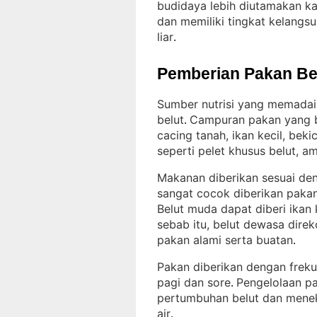
budidaya lebih diutamakan ka
dan memiliki tingkat kelangsu
liar
.
Pemberian Pakan Be
Sumber nutrisi yang memadai
belut
Campuran pakan yang bi
. 
cacing tanah, ikan kecil, bek
seperti pelet khusus belut, a
Makanan diberikan sesuai de
sangat cocok diberikan pakan
Belut muda dapat diberi ikan
sebab itu, belut dewasa dire
pakan alami serta buatan
.
Pakan diberikan dengan frekue
pagi dan sore
Pengelolaan p
. 
pertumbuhan belut dan meneka
air
.