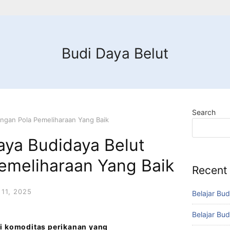
Budi Daya Belut
Search
ngan Pola Pemeliharaan Yang Baik
aya Budidaya Belut
emeliharaan Yang Baik
Recent
11, 2025
Belajar Bud
Belajar Bud
ri komoditas perikanan yang