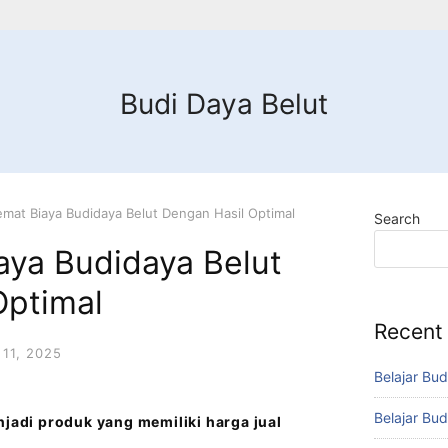
Budi Daya Belut
mat Biaya Budidaya Belut Dengan Hasil Optimal
Search
aya Budidaya Belut
Optimal
Recent
11, 2025
Belajar Bud
Belajar Bud
njadi produk yang memiliki harga jual