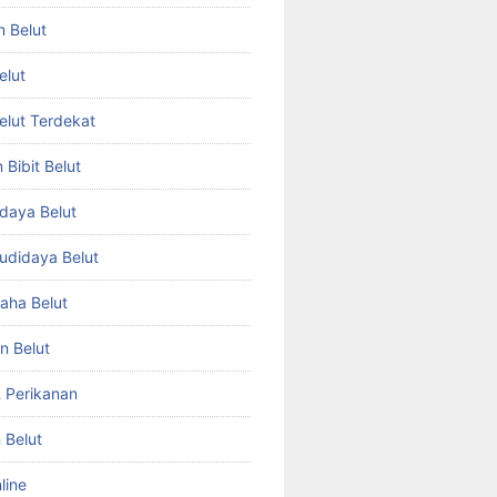
n Belut
elut
Belut Terdekat
Bibit Belut
daya Belut
Budidaya Belut
aha Belut
n Belut
& Perikanan
 Belut
line