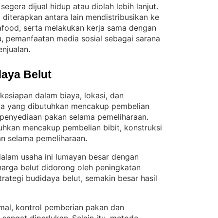
segera dijual hidup atau diolah lebih lanjut
. 
diterapkan antara lain mendistribusikan ke
seafood, serta melakukan kerja sama dengan
u, pemanfaatan media sosial sebagai sarana
njualan
.
aya Belut
esiapan dalam biaya, lokasi, dan
ya yang dibutuhkan mencakup pembelian
ta penyediaan pakan selama pemeliharaan
. 
uhkan mencakup pembelian bibit, konstruksi
an selama pemeliharaan
.
dalam usaha ini lumayan besar dengan
 harga belut didorong oleh peningkatan
trategi budidaya belut, semakin besar hasil
imal, kontrol pemberian pakan dan