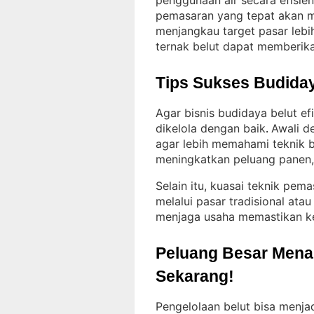
penggunaan air secara efisien
pemasaran yang tepat akan me
menjangkau target pasar lebi
ternak belut dapat memberik
Tips Sukses Budiday
Agar bisnis budidaya belut ef
dikelola dengan baik
Awali d
. 
agar lebih memahami teknik 
meningkatkan peluang panen, s
Selain itu, kuasai teknik pema
melalui pasar tradisional atau
menjaga usaha memastikan k
Peluang Besar Menant
Sekarang!
Pengelolaan belut bisa menja