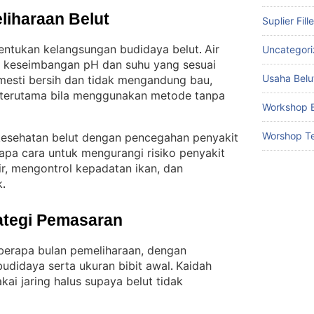
liharaan Belut
Suplier Fill
nentukan kelangsungan budidaya belut
Air
Uncategor
. 
ki keseimbangan pH dan suhu yang sesuai
Usaha Belu
 mesti bersih dan tidak mengandung bau,
n, terutama bila menggunakan metode tanpa
Workshop B
Worshop Te
 kesehatan belut dengan pencegahan penyakit
apa cara untuk mengurangi risiko penyakit
r, mengontrol kepadatan ikan, dan
k
.
ategi Pemasaran
eberapa bulan pemeliharaan, dengan
didaya serta ukuran bibit awal
Kaidah
. 
ai jaring halus supaya belut tidak