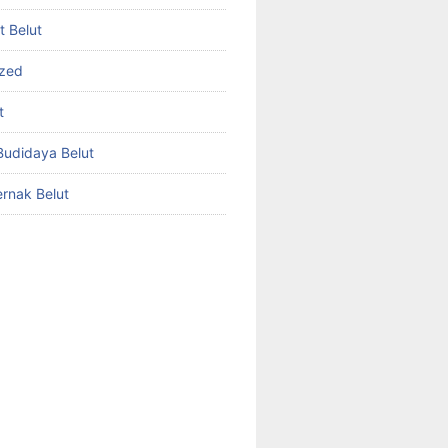
et Belut
ized
t
udidaya Belut
rnak Belut