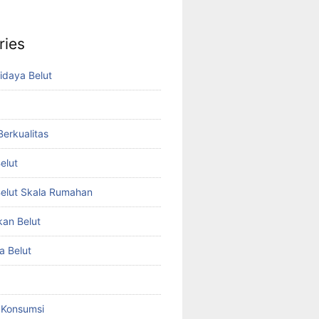
ries
idaya Belut
 Berkualitas
elut
elut Skala Rumahan
kan Belut
a Belut
t Konsumsi