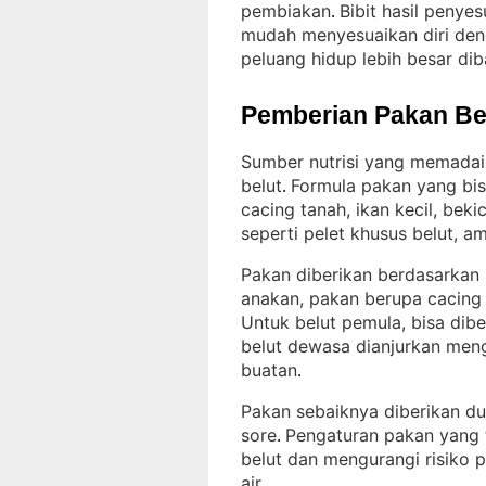
pembiakan
Bibit hasil penye
. 
mudah menyesuaikan diri deng
peluang hidup lebih besar dib
Pemberian Pakan Be
Sumber nutrisi yang memadai
belut
Formula pakan yang bis
. 
cacing tanah, ikan kecil, bek
seperti pelet khusus belut, a
Pakan diberikan berdasarkan
anakan, pakan berupa cacing 
Untuk belut pemula, bisa dibe
belut dewasa dianjurkan men
buatan
.
Pakan sebaiknya diberikan dua
sore
Pengaturan pakan yang 
. 
belut dan mengurangi risiko p
air
.