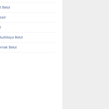
et Belut
ized
t
udidaya Belut
rnak Belut