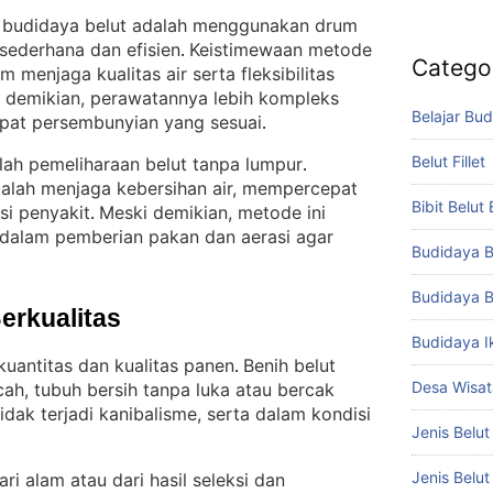
m budidaya belut adalah menggunakan drum
 sederhana dan efisien
Keistimewaan metode
. 
Catego
am menjaga kualitas air serta fleksibilitas
i demikian, perawatannya lebih kompleks
Belajar Bud
pat persembunyian yang sesuai
.
Belut Fillet
lah pemeliharaan belut tanpa lumpur
. 
dalah menjaga kebersihan air, mempercepat
Bibit Belut
si penyakit
Meski demikian, metode ini
. 
 dalam pemberian pakan dan aerasi agar
Budidaya B
Budidaya B
Berkualitas
Budidaya I
kuantitas dan kualitas panen
Benih belut
. 
Desa Wisat
cah, tubuh bersih tanpa luka atau bercak
idak terjadi kanibalisme, serta dalam kondisi
Jenis Belut
Jenis Belu
ri alam atau dari hasil seleksi dan