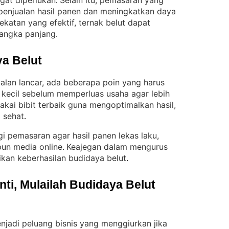
gat diperlukan
Selain itu, pemasaran yang
. 
penjualan hasil panen dan meningkatkan daya
katan yang efektif, ternak belut dapat
jangka panjang
.
a Belut
jalan lancar, ada beberapa poin yang harus
 kecil sebelum memperluas usaha agar lebih
akai bibit terbaik guna mengoptimalkan hasil,
p sehat
.
gi pemasaran agar hasil panen lekas laku,
pun media online
Keajegan dalam mengurus
. 
kan keberhasilan budidaya belut
.
i, Mulailah Budidaya Belut 
jadi peluang bisnis yang menggiurkan jika