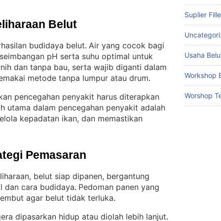
Suplier Fill
liharaan Belut
Uncategor
hasilan budidaya belut
Air yang cocok bagi
. 
Usaha Belu
eseimbangan pH serta suhu optimal untuk
ernih dan tanpa bau, serta wajib diganti dalam
Workshop B
a memakai metode tanpa lumpur atau drum
.
Worshop Te
akan pencegahan penyakit harus diterapkan
h utama dalam pencegahan penyakit adalah
elola kepadatan ikan, dan memastikan
ategi Pemasaran
iharaan, belut siap dipanen, bergantung
al dan cara budidaya
Pedoman panen yang
. 
lembut agar belut tidak terluka
.
gera dipasarkan hidup atau diolah lebih lanjut
. 