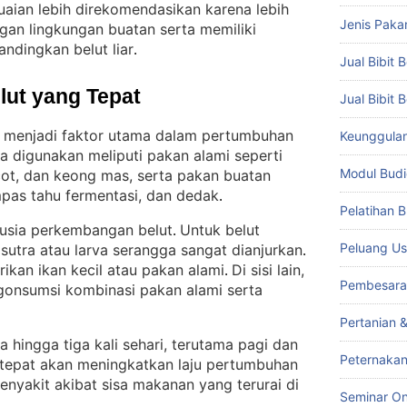
suaian lebih direkomendasikan karena lebih
Jenis Paka
an lingkungan buatan serta memiliki
andingkan belut liar
.
Jual Bibit B
lut yang Tepat
Jual Bibit 
 menjadi faktor utama dalam pertumbuhan
Keunggulan 
a digunakan meliputi pakan alami seperti
Modul Budi
icot, dan keong mas, serta pakan buatan
mpas tahu fermentasi, dan dedak
.
Pelatihan 
 usia perkembangan belut
Untuk belut
. 
Peluang Us
sutra atau larva serangga sangat dianjurkan
. 
rikan ikan kecil atau pakan alami
Di sisi lain,
. 
Pembesara
gonsumsi kombinasi pakan alami serta
Pertanian 
 hingga tiga kali sehari, terutama pagi dan
Peternakan
tepat akan meningkatkan laju pertumbuhan
enyakit akibat sisa makanan yang terurai di
Seminar On