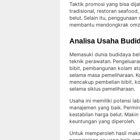
Taktik promosi yang bisa dij
tradisional, restoran seafood
belut
Selain itu, penggunaan
. 
membantu mendongkrak omz
Analisa Usaha Budid
Memasuki dunia budidaya belu
teknik perawatan
Pengeluara
. 
bibit, pembangunan kolam at
selama masa pemeliharaan
K
. 
mencakup pembelian bibit, ko
selama siklus pemeliharaan
.
Usaha ini memiliki potensi la
manajemen yang baik
Permin
. 
kestabilan harga belut
Makin 
. 
keuntungan yang diperoleh
.
Untuk memperoleh hasil maks