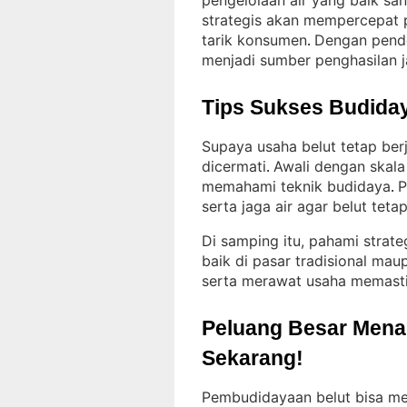
pengelolaan air yang baik san
strategis akan mempercepat 
tarik konsumen
Dengan pende
. 
menjadi sumber penghasilan 
Tips Sukses Budiday
Supaya usaha belut tetap ber
dicermati
Awali dengan skala
. 
memahami teknik budidaya
P
. 
serta jaga air agar belut teta
Di samping itu, pahami strate
baik di pasar tradisional mau
serta merawat usaha memasti
Peluang Besar Menant
Sekarang!
Pembudidayaan belut bisa men