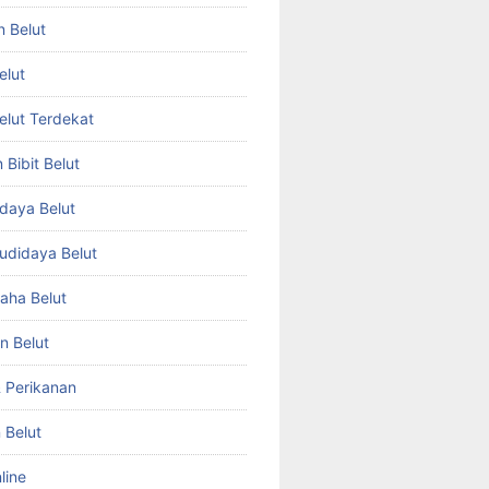
n Belut
elut
Belut Terdekat
Bibit Belut
daya Belut
Budidaya Belut
aha Belut
n Belut
& Perikanan
 Belut
line