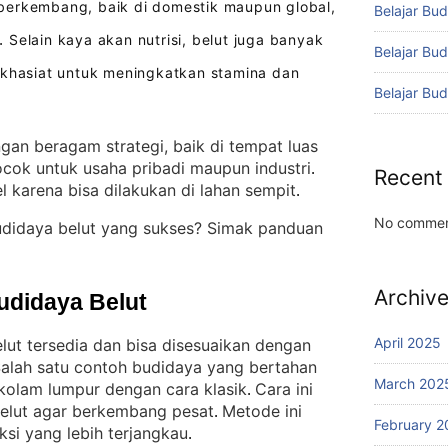
erkembang, baik di domestik maupun global,
Belajar Bud
Selain kaya akan nutrisi, belut juga banyak
.
Belajar Bu
rkhasiat untuk meningkatkan stamina dan
Belajar Bu
ngan beragam strategi, baik di tempat luas
cok untuk usaha pribadi maupun industri
. 
Recent
l karena bisa dilakukan di lahan sempit
.
No commen
udidaya belut yang sukses? Simak panduan
Archiv
udidaya Belut
April 2025
ut tersedia dan bisa disesuaikan dengan
alah satu contoh budidaya yang bertahan
March 202
 kolam lumpur dengan cara klasik
Cara ini
. 
belut agar berkembang pesat
Metode ini
. 
February 2
ksi yang lebih terjangkau
.