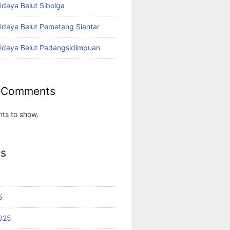
idaya Belut Sibolga
didaya Belut Pematang Siantar
didaya Belut Padangsidimpuan
 Comments
ts to show.
es
5
025