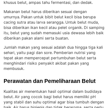
khusus belut, ampas tahu fermentasi, dan dedak
.
Makanan belut harus diberikan sesuai dengan
umurnya
Pakan untuk bibit belut kecil bisa berupa
. 
cacing sutra atau larva serangga
Untuk belut muda,
. 
bisa diberikan ikan kecil atau pelet organik
Di samping
. 
itu, belut yang sudah memasuki usia dewasa lebih baik
diberikan pakan alami serta buatan
.
Jumlah makan yang sesuai adalah dua hingga tiga kali
sehari, yaitu pagi dan sore
Pemberian nutrisi yang
. 
tepat akan mempercepat pertumbuhan belut serta
menghindari risiko penyakit akibat pakan yang
membusuk
.
Perawatan dan Pemeliharaan Belut
Kualitas air menentukan hasil optimal dalam budidaya
belut
Air yang cocok bagi belut harus memiliki pH
. 
yang stabil dan suhu optimal agar bisa tumbuh dengan
baik
Air harus higienis dan tidak beraroma, serta perlu
. 