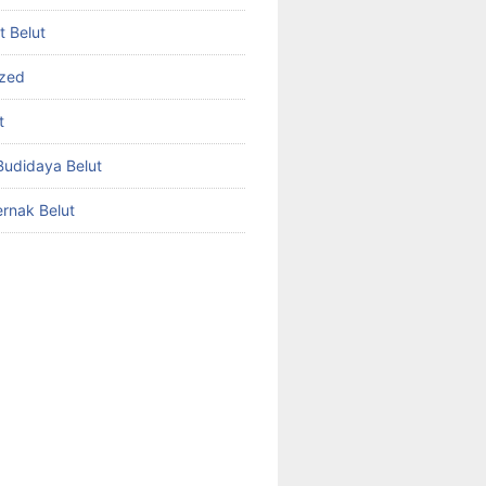
et Belut
ized
t
udidaya Belut
rnak Belut