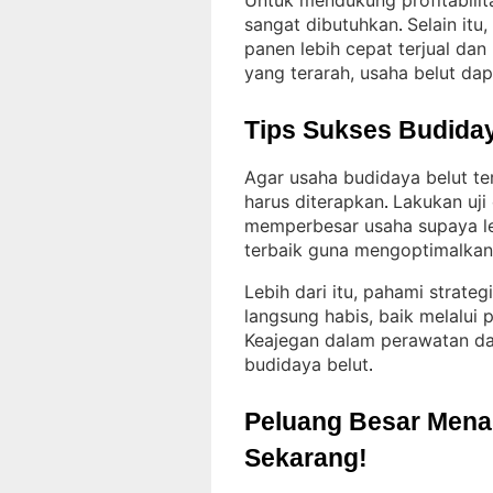
Untuk mendukung profitabilit
sangat dibutuhkan
Selain it
. 
panen lebih cepat terjual d
yang terarah, usaha belut da
Tips Sukses Budiday
Agar usaha budidaya belut te
harus diterapkan
Lakukan uji
. 
memperbesar usaha supaya l
terbaik guna mengoptimalkan h
Lebih dari itu, pahami strate
langsung habis, baik melalui
Keajegan dalam perawatan da
budidaya belut
.
Peluang Besar Menant
Sekarang!