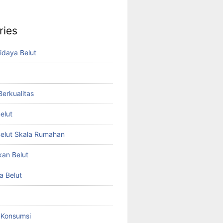
ries
idaya Belut
 Berkualitas
elut
elut Skala Rumahan
kan Belut
a Belut
t Konsumsi