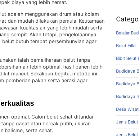
spek biaya yang lebih hemat
.
belut adalah menggunakan drum atau kolam
Catego
emat dan mudah dilakukan pemula
Keutamaan
. 
gawasan kualitas air yang lebih mudah serta
Belajar Bud
ruang sempit
Akan tetapi, pengelolaannya
. 
b belut butuh tempat persembunyian agar
Belut Fillet
Bibit Belut
unakan ialah pemeliharaan belut tanpa
ersihan air lebih optimal, hasil panen lebih
Budidaya B
dikit muncul
Sekalipun begitu, metode ini
. 
m pemberian pakan serta aerasi agar
Budidaya B
Budidaya I
Berkualitas
Desa Wisat
anen optimal
Calon belut sehat ditandai
. 
Jenis Belut
h tanpa cacat atau bercak putih, ukuran
ibalisme, serta sehat
.
Jenis Belu