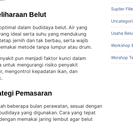
Suplier Fill
liharaan Belut
Uncategor
 optimal dalam budidaya belut
Air yang
. 
Usaha Belu
 yang ideal serta suhu yang mendukung
 tetap jernih dan tak berbau, serta wajib
Workshop B
a memakai metode tanpa lumpur atau drum
.
Worshop Te
nyakit pun menjadi faktor kunci dalam
 untuk mengurangi risiko penyakit
r, mengontrol kepadatan ikan, dan
k
.
ategi Pemasaran
elah beberapa bulan perawatan, sesuai dengan
 budidaya yang digunakan
Cara yang tepat
. 
dengan memakai jaring lembut agar belut