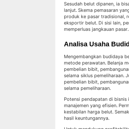
Sesudah belut dipanen, ia bisa
lanjut
Skema pemasaran yang 
. 
produk ke pasar tradisional, 
eksportir belut
Di sisi lain,
. 
memperluas jangkauan pasar
.
Analisa Usaha Budid
Mengembangkan budidaya belu
metode perawatan
Belanja m
. 
pembelian bibit, pembangun
selama siklus pemeliharaan
J
. 
pembelian bibit, pembanguna
selama pemeliharaan
.
Potensi pendapatan di bisnis 
manajemen yang efisien
Perm
. 
kestabilan harga belut
Semaki
. 
hasil keuntungannya
.