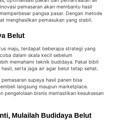
as, optimalisasi pakan dan pemanfaatan air
u, inovasi pemasaran akan membantu hasil
an memperbesar pangsa pasar
Dengan metode
. 
pat menghasilkan pemasukan yang stabil
.
a Belut
rus maju, terdapat beberapa strategi yang
 coba dalam skala kecil sebelum
ebih memahami teknik budidaya
Pakai bibit
. 
asil, serta jaga air agar belut tetap sehat
.
gi pemasaran supaya hasil panen bisa
 pembeli langsung maupun marketplace
. 
n pengelolaan bisnis memastikan kesuksesan
i, Mulailah Budidaya Belut 