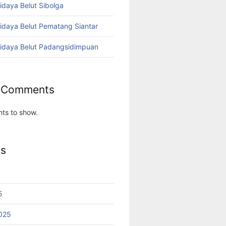
idaya Belut Sibolga
didaya Belut Pematang Siantar
didaya Belut Padangsidimpuan
 Comments
ts to show.
es
5
025