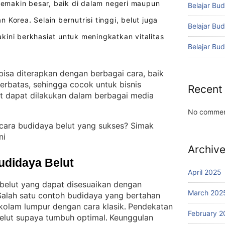
emakin besar, baik di dalam negeri maupun
Belajar Bud
an Korea
Selain bernutrisi tinggi, belut juga
.
Belajar Bu
kini berkhasiat untuk meningkatkan vitalitas
Belajar Bu
isa diterapkan dengan berbagai cara, baik
erbatas, sehingga cocok untuk bisnis
Recent
t dapat dilakukan dalam berbagai media
No commen
cara budidaya belut yang sukses? Simak
ni
Archiv
udidaya Belut
April 2025
belut yang dapat disesuaikan dengan
March 202
Salah satu contoh budidaya yang bertahan
 kolam lumpur dengan cara klasik
Pendekatan
. 
February 2
belut supaya tumbuh optimal
Keunggulan
. 