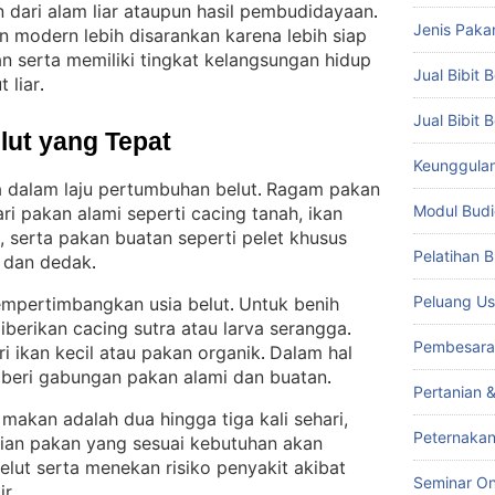
 dari alam liar ataupun hasil pembudidayaan
. 
Jenis Paka
 modern lebih disarankan karena lebih siap
 serta memiliki tingkat kelangsungan hidup
Jual Bibit B
 liar
.
Jual Bibit 
lut yang Tepat
Keunggulan 
 dalam laju pertumbuhan belut
Ragam pakan
. 
Modul Budi
ari pakan alami seperti cacing tanah, ikan
, serta pakan buatan seperti pelet khusus
Pelatihan 
, dan dedak
.
Peluang Us
mpertimbangkan usia belut
Untuk benih
. 
diberikan cacing sutra atau larva serangga
. 
Pembesara
ri ikan kecil atau pakan organik
Dalam hal
. 
diberi gabungan pakan alami dan buatan
.
Pertanian 
makan adalah dua hingga tiga kali sehari,
Peternakan
ian pakan yang sesuai kebutuhan akan
ut serta menekan risiko penyakit akibat
Seminar On
ir
.