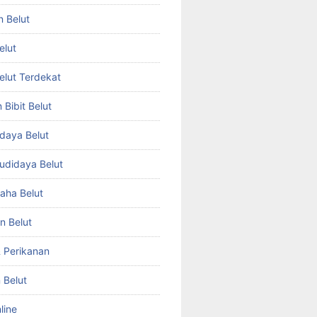
n Belut
elut
Belut Terdekat
Bibit Belut
daya Belut
Budidaya Belut
aha Belut
n Belut
& Perikanan
 Belut
line