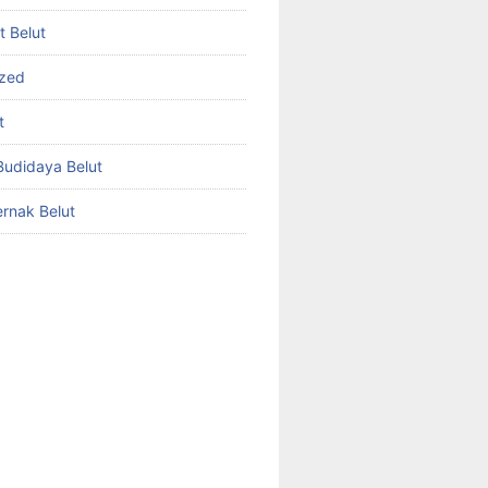
et Belut
ized
t
udidaya Belut
rnak Belut