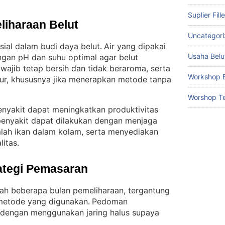
Suplier Fill
liharaan Belut
Uncategor
sial dalam budi daya belut
Air yang dipakai
. 
Usaha Belu
ngan pH dan suhu optimal agar belut
 wajib tetap bersih dan tidak beraroma, serta
Workshop B
tur, khususnya jika menerapkan metode tanpa
Worshop Te
nyakit dapat meningkatkan produktivitas
enyakit dapat dilakukan dengan menjaga
umlah ikan dalam kolam, serta menyediakan
litas
.
ategi Pemasaran
elah beberapa bulan pemeliharaan, tergantung
metode yang digunakan
Pedoman
. 
dengan menggunakan jaring halus supaya