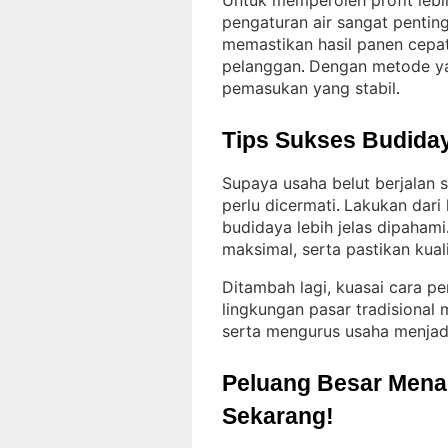
Untuk memperoleh profit lebih
pengaturan air sangat pentin
memastikan hasil panen cepat
pelanggan
Dengan metode ya
. 
pemasukan yang stabil
.
Tips Sukses Budiday
Supaya usaha belut berjalan 
perlu dicermati
Lakukan dari 
. 
budidaya lebih jelas dipahami
maksimal, serta pastikan kuali
Ditambah lagi, kuasai cara pe
lingkungan pasar tradisional
serta mengurus usaha menjad
Peluang Besar Menant
Sekarang!