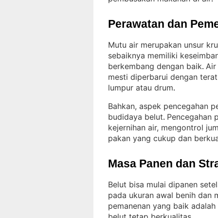
Perawatan dan Peme
Mutu air merupakan unsur kru
sebaiknya memiliki keseimba
berkembang dengan baik
Air
. 
mesti diperbarui dengan tera
lumpur atau drum
.
Bahkan, aspek pencegahan pe
budidaya belut
Pencegahan p
. 
kejernihan air, mengontrol j
pakan yang cukup dan berkua
Masa Panen dan Str
Belut bisa mulai dipanen set
pada ukuran awal benih dan 
pemanenan yang baik adalah 
belut tetap berkualitas
.