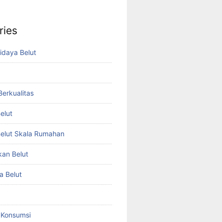
ries
idaya Belut
 Berkualitas
elut
elut Skala Rumahan
kan Belut
a Belut
t Konsumsi