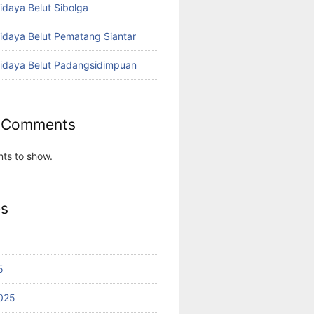
idaya Belut Sibolga
didaya Belut Pematang Siantar
didaya Belut Padangsidimpuan
 Comments
ts to show.
es
5
025