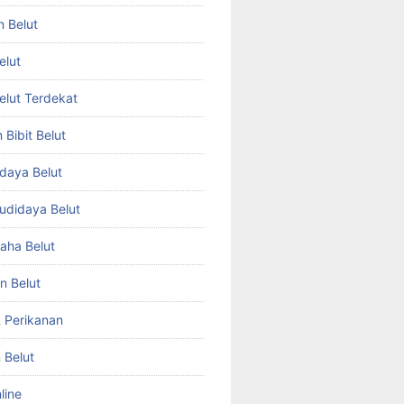
n Belut
elut
Belut Terdekat
Bibit Belut
daya Belut
Budidaya Belut
aha Belut
n Belut
& Perikanan
 Belut
line