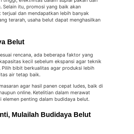
 tinggi, efektivitas dalam suplai pakan dan
g
Selain itu, promosi yang baik akan
. 
 terjual dan mendapatkan lebih banyak
ng terarah, usaha belut dapat menghasilkan
a Belut
sesuai rencana, ada beberapa faktor yang
kapasitas kecil sebelum ekspansi agar teknik
Pilih bibit berkualitas agar produksi lebih
. 
tas air tetap baik
.
masaran agar hasil panen cepat ludes, baik di
 maupun online
Ketelitian dalam merawat
. 
i elemen penting dalam budidaya belut
.
i, Mulailah Budidaya Belut 