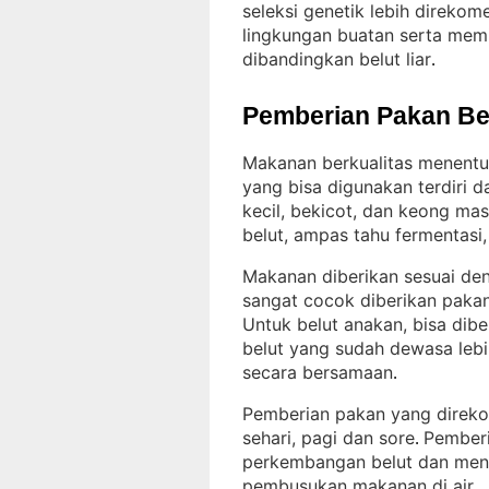
seleksi genetik lebih direko
lingkungan buatan serta memil
dibandingkan belut liar
.
Pemberian Pakan Be
Makanan berkualitas menentu
yang bisa digunakan terdiri d
kecil, bekicot, dan keong mas
belut, ampas tahu fermentasi
Makanan diberikan sesuai de
sangat cocok diberikan pakan
Untuk belut anakan, bisa dibe
belut yang sudah dewasa lebi
secara bersamaan
.
Pemberian pakan yang direko
sehari, pagi dan sore
Pember
. 
perkembangan belut dan meng
pembusukan makanan di air
.