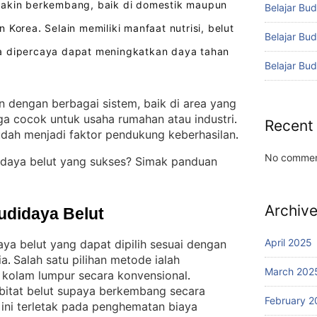
akin berkembang, baik di domestik maupun
Belajar Bud
n Korea
Selain memiliki manfaat nutrisi, belut
.
Belajar Bu
a dipercaya dapat meningkatkan daya tahan
Belajar Bu
n dengan berbagai sistem, baik di area yang
ga cocok untuk usaha rumahan atau industri
. 
Recent
ah menjadi faktor pendukung keberhasilan
.
No commen
daya belut yang sukses? Simak panduan
Archiv
udidaya Belut
April 2025
ya belut yang dapat dipilih sesuai dengan
ia
Salah satu pilihan metode ialah
. 
March 202
kolam lumpur secara konvensional
. 
bitat belut supaya berkembang secara
February 2
ini terletak pada penghematan biaya