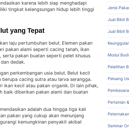
mendasikan karena lebih siap menghadapi
Jenis Paka
iki tingkat kelangsungan hidup lebih tinggi
Jual Bibit B
lut yang Tepat
Jual Bibit 
kan laju pertumbuhan belut
Elemen pakan
Keunggulan 
. 
ari pakan alami seperti cacing tanah, ikan
Modul Budi
, serta pakan buatan seperti pelet khusus
, dan dedak
.
Pelatihan 
ngan perkembangan usia belut
Belut kecil
. 
Peluang Us
 berupa cacing sutra atau larva serangga
. 
ri ikan kecil atau pakan organik
Di lain pihak,
. 
Pembesara
h baik diberikan pakan alami dan buatan
Pertanian 
mendasikan adalah dua hingga tiga kali
Peternakan
ian pakan yang cukup akan menunjang
urangi kemungkinan penyakit akibat
Seminar On