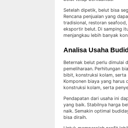
Setelah dipetik, belut bisa se
Rencana penjualan yang dapa
tradisional, restoran seafo
eksportir belut
Di samping it
. 
menjangkau lebih banyak ko
Analisa Usaha Budid
Beternak belut perlu dimulai
pemeliharaan
Perhitungan bi
. 
bibit, konstruksi kolam, ser
Komponen biaya yang harus d
konstruksi kolam, serta peny
Pendapatan dari usaha ini d
yang baik
Stabilnya harga b
. 
naik
Semakin optimal budida
. 
bisa diraih
.