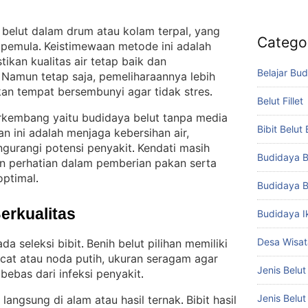
k belut dalam drum atau kolam terpal, yang
Catego
 pemula
Keistimewaan metode ini adalah
. 
an kualitas air tetap baik dan
Belajar Bud
Namun tetap saja, pemeliharaannya lebih
 
an tempat bersembunyi agar tidak stres
.
Belut Fillet
kembang yaitu budidaya belut tanpa media
Bibit Belut
 ini adalah menjaga kebersihan air,
urangi potensi penyakit
Kendati masih
. 
Budidaya B
an perhatian dalam pemberian pakan serta
 optimal
.
Budidaya B
Berkualitas
Budidaya I
Desa Wisat
da seleksi bibit
Benih belut pilihan memiliki
. 
acat atau noda putih, ukuran seragam agar
Jenis Belut
bebas dari infeksi penyakit
.
Jenis Belu
 langsung di alam atau hasil ternak
Bibit hasil
. 