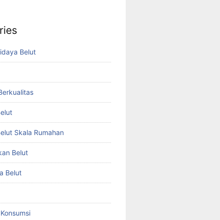
ries
idaya Belut
 Berkualitas
elut
elut Skala Rumahan
kan Belut
a Belut
t Konsumsi