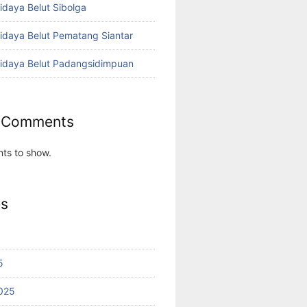
idaya Belut Sibolga
didaya Belut Pematang Siantar
didaya Belut Padangsidimpuan
 Comments
ts to show.
es
5
025