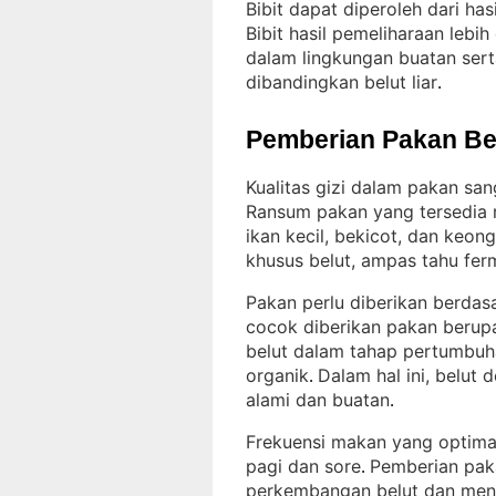
Bibit dapat diperoleh dari ha
Bibit hasil pemeliharaan lebi
dalam lingkungan buatan sert
dibandingkan belut liar
.
Pemberian Pakan Be
Kualitas gizi dalam pakan s
Ransum pakan yang tersedia 
ikan kecil, bekicot, dan keon
khusus belut, ampas tahu fer
Pakan perlu diberikan berdasa
cocok diberikan pakan berupa
belut dalam tahap pertumbuhan
organik
Dalam hal ini, belut
. 
alami dan buatan
.
Frekuensi makan yang optimal 
pagi dan sore
Pemberian pak
. 
perkembangan belut dan meng