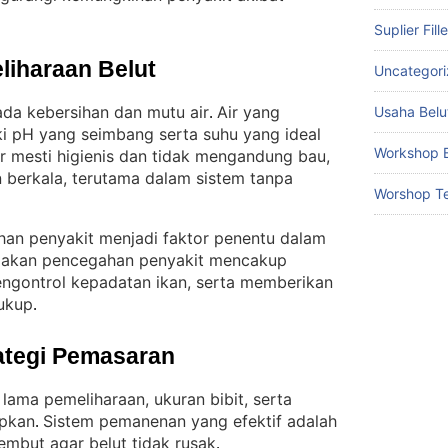
Suplier Fill
liharaan Belut
Uncategor
da kebersihan dan mutu air
Air yang
Usaha Belu
. 
i pH yang seimbang serta suhu yang ideal
Workshop B
ir mesti higienis dan tidak mengandung bau,
n berkala, terutama dalam sistem tanpa
Worshop Te
han penyakit menjadi faktor penentu dalam
dakan pencegahan penyakit mencakup
engontrol kepadatan ikan, serta memberikan
cukup
.
ategi Pemasaran
lama pemeliharaan, ukuran bibit, serta
apkan
Sistem pemanenan yang efektif adalah
. 
mbut agar belut tidak rusak
.