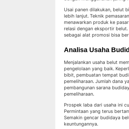
Usai panen dilakukan, belut b
lebih lanjut
Teknik pemasaran
. 
menawarkan produk ke pasar t
relasi dengan eksportir belut
. 
sebagai alat promosi bisa be
Analisa Usaha Budid
Menjalankan usaha belut mem
pengelolaan yang baik
Keper
. 
bibit, pembuatan tempat budi
pemeliharaan
Jumlah dana yan
. 
pembangunan sarana budiday
pemeliharaan
.
Prospek laba dari usaha ini c
Permintaan yang terus bertam
Semakin gencar budidaya belu
keuntungannya
.