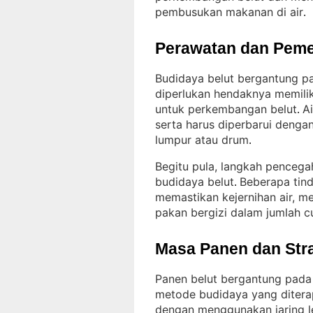
pembusukan makanan di air
.
Perawatan dan Peme
Budidaya belut bergantung pa
diperlukan hendaknya memilik
untuk perkembangan belut
A
. 
serta harus diperbarui denga
lumpur atau drum
.
Begitu pula, langkah pencega
budidaya belut
Beberapa tin
. 
memastikan kejernihan air, m
pakan bergizi dalam jumlah 
Masa Panen dan Str
Panen belut bergantung pada 
metode budidaya yang diter
dengan menggunakan jaring le