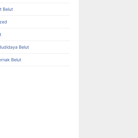
et Belut
ized
t
udidaya Belut
rnak Belut