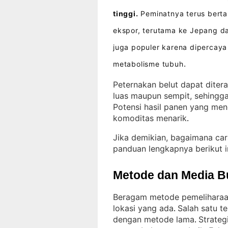
tinggi.
Peminatnya terus berta
ekspor, terutama ke Jepang d
juga populer karena dipercay
metabolisme tubuh
.
Peternakan belut dapat diter
luas maupun sempit, sehingga
Potensi hasil panen yang me
komoditas menarik
.
Jika demikian, bagaimana ca
panduan lengkapnya berikut i
Metode dan Media B
Beragam metode pemeliharaan
lokasi yang ada
Salah satu t
. 
dengan metode lama
Strateg
. 