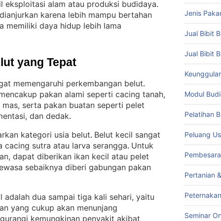
sil eksploitasi alam atau produksi budidaya
. 
Jenis Paka
h dianjurkan karena lebih mampu bertahan
a memiliki daya hidup lebih lama
Jual Bibit B
Jual Bibit 
lut yang Tepat
Keunggulan 
angat memengaruhi perkembangan belut
. 
mencakup pakan alami seperti cacing tanah,
Modul Budi
g mas, serta pakan buatan seperti pelet
Pelatihan 
mentasi, dan dedak
.
rkan kategori usia belut
Belut kecil sangat
Peluang Us
. 
 cacing sutra atau larva serangga
Untuk
. 
Pembesara
, dapat diberikan ikan kecil atau pelet
 dewasa sebaiknya diberi gabungan pakan
Pertanian 
Peternakan
adalah dua sampai tiga kali sehari, yaitu
an yang cukup akan menunjang
Seminar On
urangi kemungkinan penyakit akibat