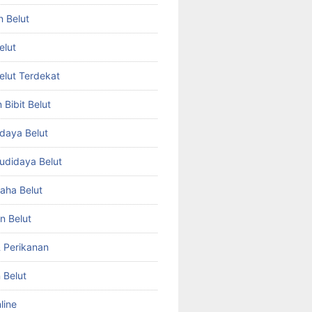
n Belut
elut
Belut Terdekat
Bibit Belut
daya Belut
Budidaya Belut
aha Belut
n Belut
& Perikanan
 Belut
line