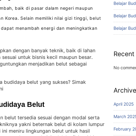
Belajar Bud
mbah, baik di pasar dalam negeri maupun
Belajar Bu
an Korea
Selain memiliki nilai gizi tinggi, belut
.
Belajar Bu
a dapat menambah energi dan meningkatkan
apkan dengan banyak teknik, baik di lahan
Recent
 sesuai untuk bisnis kecil maupun besar
. 
nguntungkan menjadikan belut sebagai
No commen
ra budidaya belut yang sukses? Simak
ni
Archiv
udidaya Belut
April 2025
March 202
 belut tersedia sesuai dengan modal serta
ekniknya yakni beternak belut di kolam lumpur
February 2
i ini meniru lingkungan belut untuk hasil