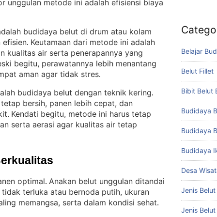
or unggulan metode ini adalah efisiensi biaya
Catego
 adalah budidaya belut di drum atau kolam
 efisien
Keutamaan dari metode ini adalah
. 
Belajar Bud
kualitas air serta penerapannya yang
ski begitu, perawatannya lebih menantang
Belut Fillet
pat aman agar tidak stres
.
Bibit Belut
alah budidaya belut dengan teknik kering
. 
tetap bersih, panen lebih cepat, dan
Budidaya B
it
Kendati begitu, metode ini harus tetap
. 
 serta aerasi agar kualitas air tetap
Budidaya B
Budidaya I
Berkualitas
Desa Wisat
anen optimal
Anakan belut unggulan ditandai
. 
Jenis Belut
 tidak terluka atau bernoda putih, ukuran
aling memangsa, serta dalam kondisi sehat
.
Jenis Belu