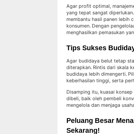
Agar profit optimal, manajem
yang tepat sangat diperlukan
.
membantu hasil panen lebih 
konsumen
Dengan pengelolaa
. 
menghasilkan pemasukan yan
Tips Sukses Budiday
Agar budidaya belut tetap st
diterapkan
Rintis dari skala
. 
budidaya lebih dimengerti
Pi
. 
keberhasilan tinggi, serta per
Disamping itu, kuasai konsep
dibeli, baik oleh pembeli kon
mengelola dan menjaga usaha
Peluang Besar Menant
Sekarang!