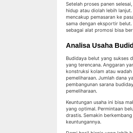
Setelah proses panen selesai,
hidup atau diolah lebih lanjut
. 
mencakup pemasaran ke pasar 
sama dengan eksportir belut
. 
sebagai alat promosi bisa be
Analisa Usaha Budid
Budidaya belut yang sukses d
yang terencana
Anggaran yan
. 
konstruksi kolam atau wadah 
pemeliharaan
Jumlah dana yan
. 
pembangunan sarana budiday
pemeliharaan
.
Keuntungan usaha ini bisa ma
yang optimal
Permintaan bel
. 
drastis
Semakin berkembang in
. 
keuntungannya
.