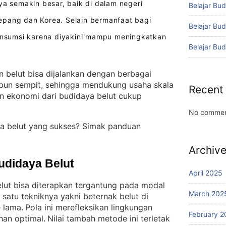
a semakin besar, baik di dalam negeri
Belajar Bud
epang dan Korea
Selain bermanfaat bagi
.
Belajar Bu
konsumsi karena diyakini mampu meningkatkan
Belajar Bu
.
 belut bisa dijalankan dengan berbagai
aupun sempit, sehingga mendukung usaha skala
Recent
n ekonomi dari budidaya belut cukup
No commen
a belut yang sukses? Simak panduan
Archiv
udidaya Belut
April 2025
ut bisa diterapkan tergantung pada modal
March 202
 satu tekniknya yakni beternak belut di
 lama
Pola ini merefleksikan lingkungan
. 
February 2
han optimal
Nilai tambah metode ini terletak
. 