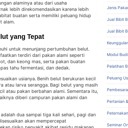
gkungan alaminya atau dari usaha
Jenis Paka
ternak lebih direkomendasikan karena lebih
itat buatan serta memiliki peluang hidup
Jual Bibit B
ut alam
.
Jual Bibit 
lut yang Tepat
Keunggulan 
enuhi untuk menunjang pertumbuhan belut
. 
Modul Budi
atkan terdiri dari pakan alami seperti
icot, dan keong mas, serta pakan buatan
Pelatihan 
mpas tahu fermentasi, dan dedak
.
Peluang Us
esuaikan usianya
Benih belut berukuran kecil
. 
a atau larva serangga
Bagi belut yang masih
. 
Pembesara
ecil atau pakan berbahan alami
Sementara itu,
. 
aiknya diberi campuran pakan alami dan
Pertanian 
Peternakan
dalah dua sampai tiga kali sehari, pagi dan
disesuaikan akan mempercepat
Seminar On
kan risiko penyakit akibat residu makanan
.