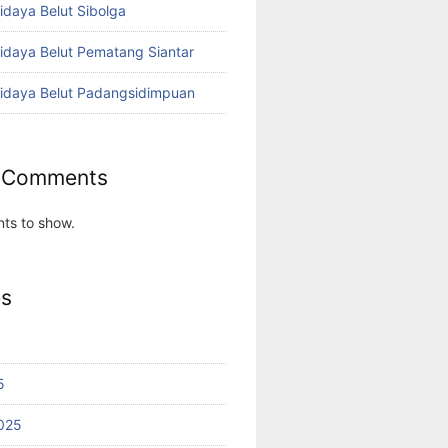
idaya Belut Sibolga
didaya Belut Pematang Siantar
didaya Belut Padangsidimpuan
 Comments
ts to show.
es
5
025