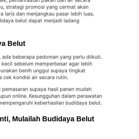
baik, pemanfaatan pakan dan air secara
itu, strategi promosi yang cermat akan
a laris dan menjangkau pasar lebih luas
. 
didaya belut dapat menjadi ladang
a Belut
, ada beberapa pedoman yang perlu diikuti
. 
ng kecil sebelum memperbesar agar lebih
unakan benih unggul supaya tingkat
a cek kondisi air secara rutin
.
egi pemasaran supaya hasil panen mudah
aupun online
Kesungguhan dalam perawatan
. 
 mempengaruhi keberhasilan budidaya belut
.
i, Mulailah Budidaya Belut 