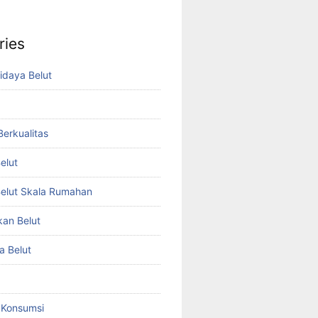
ries
idaya Belut
 Berkualitas
elut
elut Skala Rumahan
kan Belut
a Belut
t Konsumsi