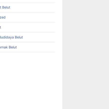
et Belut
ized
t
udidaya Belut
rnak Belut