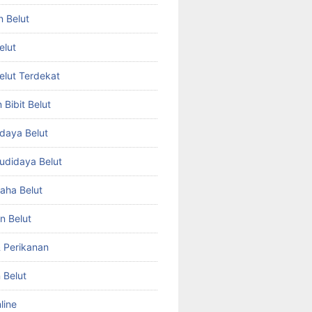
n Belut
elut
Belut Terdekat
Bibit Belut
daya Belut
Budidaya Belut
aha Belut
n Belut
& Perikanan
 Belut
line