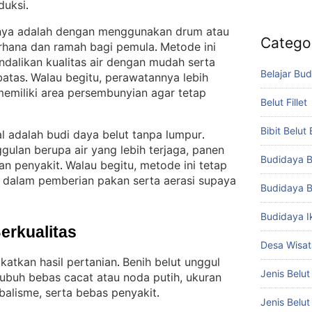
duksi
.
innya adalah dengan menggunakan drum atau
Catego
erhana dan ramah bagi pemula
Metode ini
. 
alikan kualitas air dengan mudah serta
Belajar Bud
batas
Walau begitu, perawatannya lebih
. 
emiliki area persembunyian agar tetap
Belut Fillet
Bibit Belut
 adalah budi daya belut tanpa lumpur
. 
ulan berupa air yang lebih terjaga, panen
Budidaya B
gan penyakit
Walau begitu, metode ini tetap
. 
 dalam pemberian pakan serta aerasi supaya
Budidaya B
Budidaya I
Berkualitas
Desa Wisat
katkan hasil pertanian
Benih belut unggul
. 
Jenis Belut
, tubuh bebas cacat atau noda putih, ukuran
ibalisme, serta bebas penyakit
.
Jenis Belu