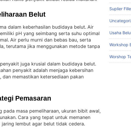
Suplier Fill
liharaan Belut
Uncategor
tama dalam keberhasilan budidaya belut
Air
. 
Usaha Belu
miliki pH yang seimbang serta suhu optimal
imal
Air perlu murni dan bebas bau, serta
. 
Workshop B
ala, terutama jika menggunakan metode tanpa
Worshop Te
penyakit juga krusial dalam budidaya belut
. 
ahan penyakit adalah menjaga kebersihan
n, dan memastikan ketersediaan pakan
ategi Pemasaran
 pada masa pemeliharaan, ukuran bibit awal,
gunakan
Cara yang tepat untuk memanen
. 
jaring lembut agar belut tidak cedera
.