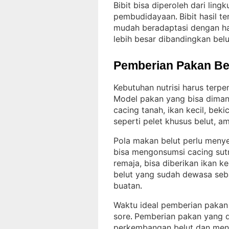
Bibit bisa diperoleh dari lin
pembudidayaan
Bibit hasil 
. 
mudah beradaptasi dengan hab
lebih besar dibandingkan bel
Pemberian Pakan Be
Kebutuhan nutrisi harus terp
Model pakan yang bisa dimanfa
cacing tanah, ikan kecil, bek
seperti pelet khusus belut, a
Pola makan belut perlu meny
bisa mengonsumsi cacing sutr
remaja, bisa diberikan ikan k
belut yang sudah dewasa seb
buatan
.
Waktu ideal pemberian pakan a
sore
Pemberian pakan yang 
. 
perkembangan belut dan mene