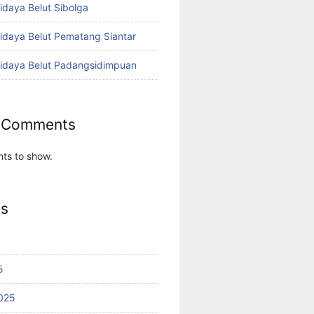
idaya Belut Sibolga
didaya Belut Pematang Siantar
didaya Belut Padangsidimpuan
 Comments
ts to show.
es
5
025