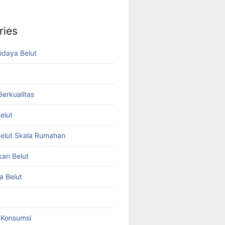
ries
idaya Belut
 Berkualitas
elut
elut Skala Rumahan
kan Belut
a Belut
t Konsumsi