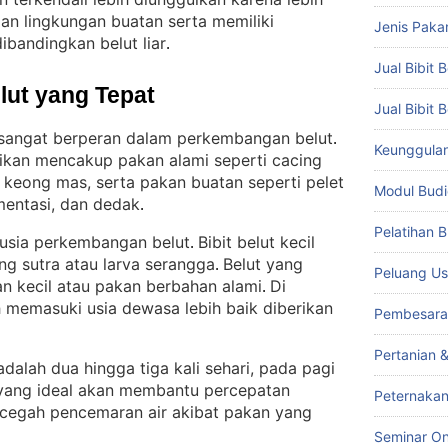
an lingkungan buatan serta memiliki
Jenis Paka
dibandingkan belut liar
.
Jual Bibit B
lut yang Tepat
Jual Bibit 
sangat berperan dalam perkembangan belut
. 
Keunggulan 
ikan mencakup pakan alami seperti cacing
an keong mas, serta pakan buatan seperti pelet
Modul Budi
mentasi, dan dedak
.
Pelatihan 
 usia perkembangan belut
Bibit belut kecil
. 
ng sutra atau larva serangga
Belut yang
. 
Peluang Us
an kecil atau pakan berbahan alami
Di
. 
h memasuki usia dewasa lebih baik diberikan
Pembesara
Pertanian 
dalah dua hingga tiga kali sehari, pada pagi
 yang ideal akan membantu percepatan
Peternakan
cegah pencemaran air akibat pakan yang
Seminar On