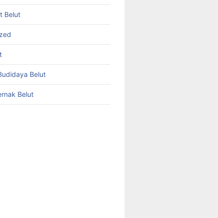
et Belut
ized
t
udidaya Belut
rnak Belut