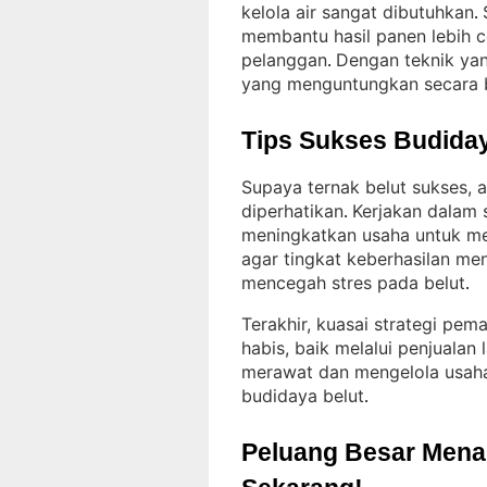
kelola air sangat dibutuhkan
. 
membantu hasil panen lebih c
pelanggan
Dengan teknik yan
. 
yang menguntungkan secara b
Tips Sukses Budiday
Supaya ternak belut sukses, 
diperhatikan
Kerjakan dalam s
. 
meningkatkan usaha untuk m
agar tingkat keberhasilan men
mencegah stres pada belut
.
Terakhir, kuasai strategi pem
habis, baik melalui penjualan
merawat dan mengelola usaha
budidaya belut
.
Peluang Besar Menant