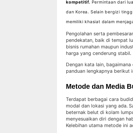
kompetitif.
Permintaan dari lu
dan Korea
Selain bergizi tingg
.
memiliki khasiat dalam menja
Pengolahan serta pembesaran
pendekatan, baik di tempat l
bisnis rumahan maupun indust
harga yang cenderung stabil
.
Dengan kata lain, bagaimana 
panduan lengkapnya berikut i
Metode dan Media B
Terdapat berbagai cara budi
modal dan lokasi yang ada
S
. 
beternak belut di kolam lum
menyesuaikan diri dengan ha
Kelebihan utama metode ini