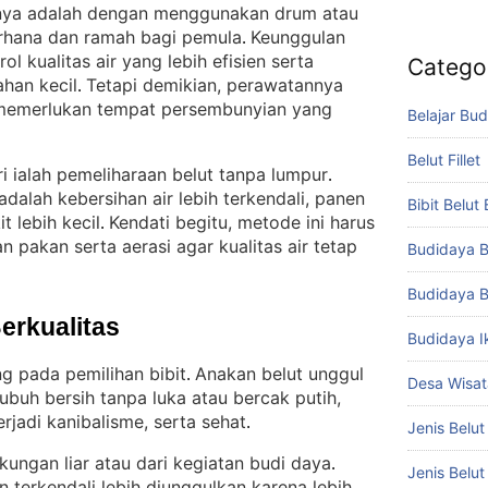
innya adalah dengan menggunakan drum atau
erhana dan ramah bagi pemula
Keunggulan
. 
l kualitas air yang lebih efisien serta
Catego
ahan kecil
Tetapi demikian, perawatannya
. 
 memerlukan tempat persembunyian yang
Belajar Bud
Belut Fillet
i ialah pemeliharaan belut tanpa lumpur
. 
dalah kebersihan air lebih terkendali, panen
Bibit Belut
t lebih kecil
Kendati begitu, metode ini harus
. 
 pakan serta aerasi agar kualitas air tetap
Budidaya B
Budidaya B
Berkualitas
Budidaya I
g pada pemilihan bibit
Anakan belut unggul
. 
Desa Wisat
 tubuh bersih tanpa luka atau bercak putih,
rjadi kanibalisme, serta sehat
.
Jenis Belut
gkungan liar atau dari kegiatan budi daya
. 
Jenis Belu
 terkendali lebih diunggulkan karena lebih