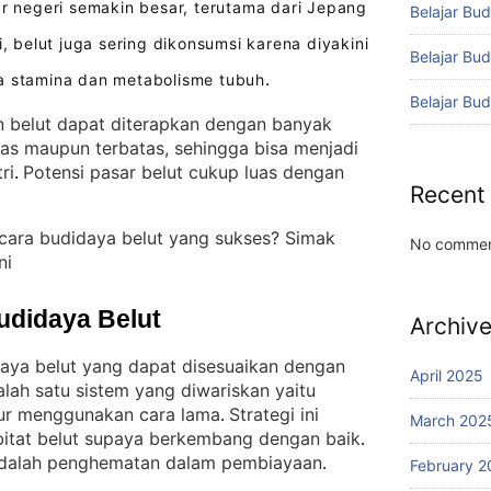
ar negeri semakin besar, terutama dari Jepang
Belajar Bud
i, belut juga sering dikonsumsi karena diyakini
Belajar Bu
ga stamina dan metabolisme tubuh
.
Belajar Bu
 belut dapat diterapkan dengan banyak
uas maupun terbatas, sehingga bisa menjadi
ri
Potensi pasar belut cukup luas dengan
. 
Recent
cara budidaya belut yang sukses? Simak
No commen
ni
udidaya Belut
Archiv
daya belut yang dapat disesuaikan dengan
April 2025
alah satu sistem yang diwariskan yaitu
pur menggunakan cara lama
Strategi ini
. 
March 202
bitat belut supaya berkembang dengan baik
. 
 adalah penghematan dalam pembiayaan
.
February 2