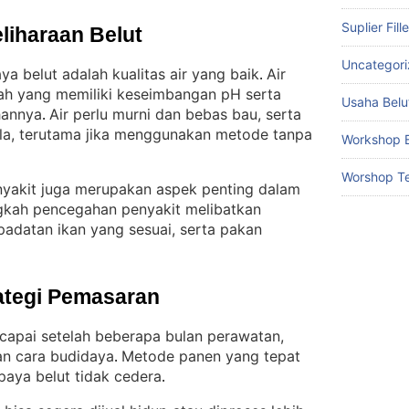
Suplier Fill
liharaan Belut
Uncategor
a belut adalah kualitas air yang baik
Air
. 
lah yang memiliki keseimbangan pH serta
Usaha Belu
hannya
Air perlu murni dan bebas bau, serta
. 
ala, terutama jika menggunakan metode tanpa
Workshop B
Worshop Te
nyakit juga merupakan aspek penting dalam
gkah pencegahan penyakit melibatkan
padatan ikan yang sesuai, serta pakan
ategi Pemasaran
capai setelah beberapa bulan perawatan,
an cara budidaya
Metode panen yang tepat
. 
paya belut tidak cedera
.