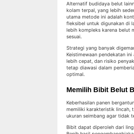
Alternatif budidaya belut la
kolam terpal, yang lebih sed
utama metode ini adalah kontro
fleksibel untuk digunakan di l
lebih kompleks karena belut
sesuai
.
Strategi yang banyak digemar
Keistimewaan pendekatan ini a
lebih cepat, dan risiko penyaki
tetap diawasi dalam pemberian
optimal
.
Memilih Bibit Belut 
Keberhasilan panen bergantun
memiliki karakteristik lincah,
ukuran seimbang agar tidak te
Bibit dapat diperoleh dari lin
Benih hasil pengembangbiakan