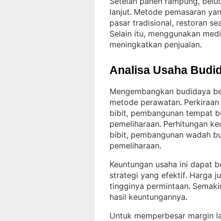
Setelah panen rampung, belut 
lanjut
Metode pemasaran yang 
. 
pasar tradisional, restoran s
Selain itu, menggunakan medi
meningkatkan penjualan
.
Analisa Usaha Budid
Mengembangkan budidaya belu
metode perawatan
Perkiraan
. 
bibit, pembangunan tempat b
pemeliharaan
Perhitungan ke
. 
bibit, pembangunan wadah bu
pemeliharaan
.
Keuntungan usaha ini dapat b
strategi yang efektif
Harga ju
. 
tingginya permintaan
Semakin
. 
hasil keuntungannya
.
Untuk memperbesar margin lab