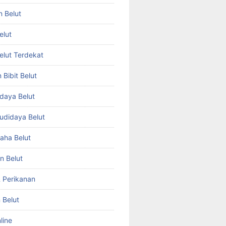
n Belut
elut
Belut Terdekat
Bibit Belut
daya Belut
Budidaya Belut
aha Belut
n Belut
& Perikanan
 Belut
line