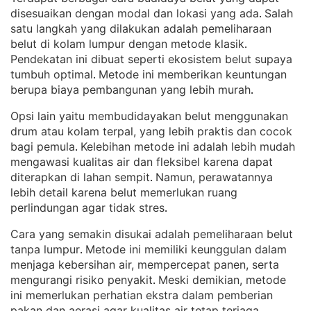
disesuaikan dengan modal dan lokasi yang ada
Salah
. 
satu langkah yang dilakukan adalah pemeliharaan
belut di kolam lumpur dengan metode klasik
. 
Pendekatan ini dibuat seperti ekosistem belut supaya
tumbuh optimal
Metode ini memberikan keuntungan
. 
berupa biaya pembangunan yang lebih murah
.
Opsi lain yaitu membudidayakan belut menggunakan
drum atau kolam terpal, yang lebih praktis dan cocok
bagi pemula
Kelebihan metode ini adalah lebih mudah
. 
mengawasi kualitas air dan fleksibel karena dapat
diterapkan di lahan sempit
Namun, perawatannya
. 
lebih detail karena belut memerlukan ruang
perlindungan agar tidak stres
.
Cara yang semakin disukai adalah pemeliharaan belut
tanpa lumpur
Metode ini memiliki keunggulan dalam
. 
menjaga kebersihan air, mempercepat panen, serta
mengurangi risiko penyakit
Meski demikian, metode
. 
ini memerlukan perhatian ekstra dalam pemberian
pakan dan aerasi agar kualitas air tetap terjaga