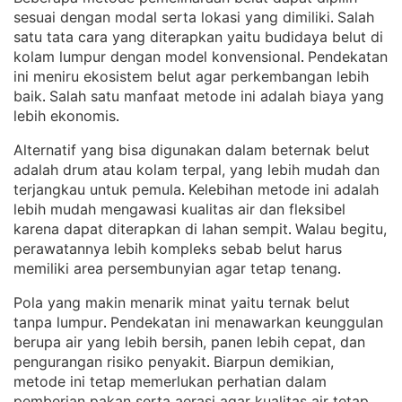
sesuai dengan modal serta lokasi yang dimiliki
Salah
. 
satu tata cara yang diterapkan yaitu budidaya belut di
kolam lumpur dengan model konvensional
Pendekatan
. 
ini meniru ekosistem belut agar perkembangan lebih
baik
Salah satu manfaat metode ini adalah biaya yang
. 
lebih ekonomis
.
Alternatif yang bisa digunakan dalam beternak belut
adalah drum atau kolam terpal, yang lebih mudah dan
terjangkau untuk pemula
Kelebihan metode ini adalah
. 
lebih mudah mengawasi kualitas air dan fleksibel
karena dapat diterapkan di lahan sempit
Walau begitu,
. 
perawatannya lebih kompleks sebab belut harus
memiliki area persembunyian agar tetap tenang
.
Pola yang makin menarik minat yaitu ternak belut
tanpa lumpur
Pendekatan ini menawarkan keunggulan
. 
berupa air yang lebih bersih, panen lebih cepat, dan
pengurangan risiko penyakit
Biarpun demikian,
. 
metode ini tetap memerlukan perhatian dalam
pemberian pakan serta aerasi agar kualitas air tetap