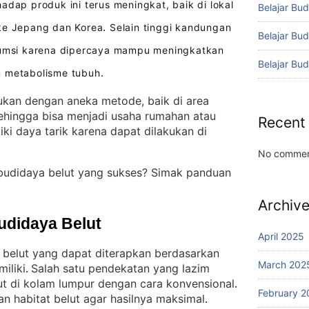
dap produk ini terus meningkat, baik di lokal
Belajar Bud
 ke Jepang dan Korea
Selain tinggi kandungan
.
Belajar Bu
nsumsi karena dipercaya mampu meningkatkan
Belajar Bu
m metabolisme tubuh
.
kukan dengan aneka metode, baik di area
ehingga bisa menjadi usaha rumahan atau
Recent
ki daya tarik karena dapat dilakukan di
No commen
budidaya belut yang sukses? Simak panduan
Archiv
udidaya Belut
April 2025
 belut yang dapat diterapkan berdasarkan
March 202
iliki
Salah satu pendekatan yang lazim
. 
ut di kolam lumpur dengan cara konvensional
. 
February 2
an habitat belut agar hasilnya maksimal
. 