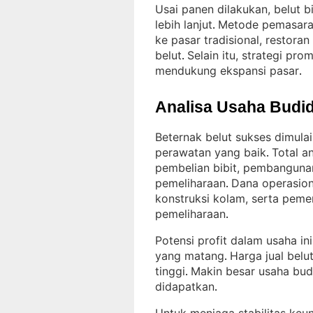
Usai panen dilakukan, belut b
lebih lanjut
Metode pemasaran 
. 
ke pasar tradisional, restora
belut
Selain itu, strategi pr
. 
mendukung ekspansi pasar
.
Analisa Usaha Budid
Beternak belut sukses dimulai
perawatan yang baik
Total a
. 
pembelian bibit, pembanguna
pemeliharaan
Dana operasiona
. 
konstruksi kolam, serta pem
pemeliharaan
.
Potensi profit dalam usaha in
yang matang
Harga jual belu
. 
tinggi
Makin besar usaha budi
. 
didapatkan
.