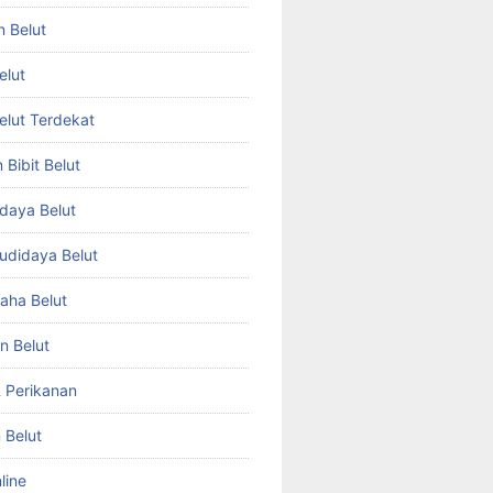
n Belut
elut
Belut Terdekat
Bibit Belut
daya Belut
Budidaya Belut
aha Belut
n Belut
& Perikanan
 Belut
line