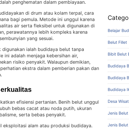
 adalah penghematan dalam pembiayaan
.
budidayakan di drum atau kolam terpal, cara
Catego
hana bagi pemula
Metode ini unggul karena
. 
itas air serta fleksibel untuk digunakan di
Belajar Bud
an, perawatannya lebih kompleks karena
sembunyian yang sesuai
.
Belut Fillet
 digunakan ialah budidaya belut tanpa
Bibit Belut
 ini adalah menjaga kebersihan air,
kan risiko penyakit
Walaupun demikian,
. 
Budidaya B
 perhatian ekstra dalam pemberian pakan dan
a
.
Budidaya B
Berkualitas
Budidaya I
Desa Wisat
katkan efisiensi pertanian
Benih belut unggul
. 
, tubuh bebas cacat atau noda putih, ukuran
Jenis Belut
ibalisme, serta bebas penyakit
.
Jenis Belu
sil eksploitasi alam atau produksi budidaya
. 