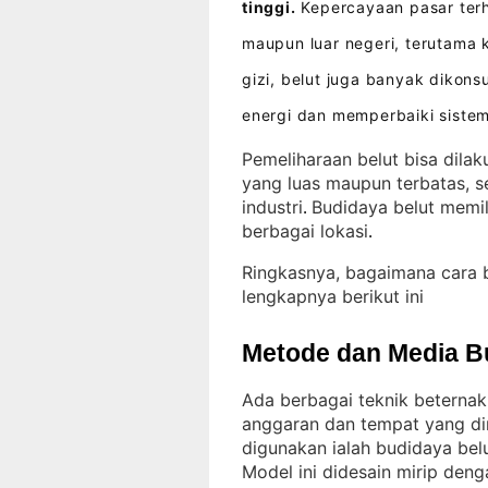
tinggi.
Kepercayaan pasar terha
maupun luar negeri, terutama
gizi, belut juga banyak diko
energi dan memperbaiki siste
Pemeliharaan belut bisa dila
yang luas maupun terbatas, s
industri
Budidaya belut memili
. 
berbagai lokasi
.
Ringkasnya, bagaimana cara 
lengkapnya berikut ini
Metode dan Media B
Ada berbagai teknik beternak
anggaran dan tempat yang dim
digunakan ialah budidaya bel
Model ini didesain mirip deng