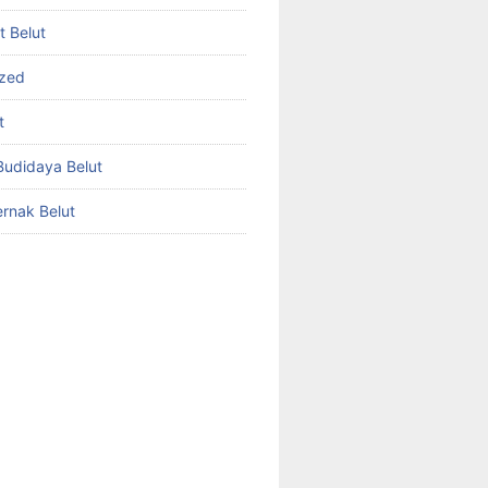
et Belut
ized
t
udidaya Belut
rnak Belut