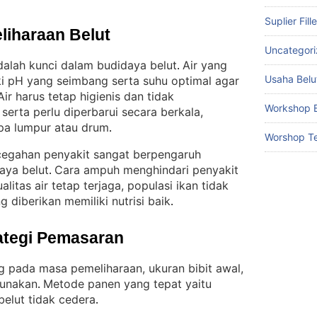
Suplier Fill
liharaan Belut
Uncategor
alah kunci dalam budidaya belut
Air yang
. 
Usaha Belu
i pH yang seimbang serta suhu optimal agar
Air harus tetap higienis dan tidak
Workshop B
rta perlu diperbarui secara berkala,
pa lumpur atau drum
.
Worshop Te
egahan penyakit sangat berpengaruh
aya belut
Cara ampuh menghindari penyakit
. 
itas air tetap terjaga, populasi ikan tidak
g diberikan memiliki nutrisi baik
.
ategi Pemasaran
 pada masa pemeliharaan, ukuran bibit awal,
gunakan
Metode panen yang tepat yaitu
. 
belut tidak cedera
.