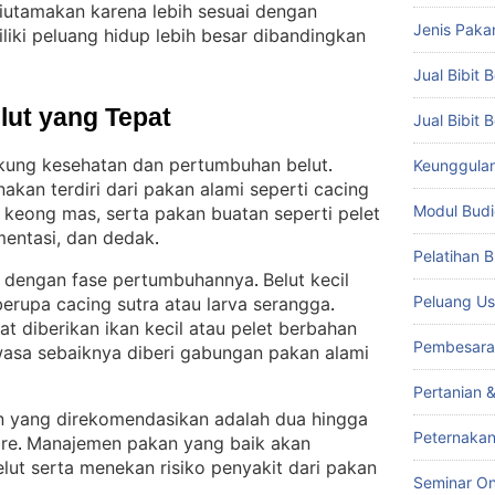
 diutamakan karena lebih sesuai dengan
Jenis Paka
liki peluang hidup lebih besar dibandingkan
Jual Bibit B
lut yang Tepat
Jual Bibit 
ung kesehatan dan pertumbuhan belut
Keunggulan 
. 
kan terdiri dari pakan alami seperti cacing
Modul Budi
an keong mas, serta pakan buatan seperti pelet
mentasi, dan dedak
.
Pelatihan 
an dengan fase pertumbuhannya
Belut kecil
. 
Peluang Us
rupa cacing sutra atau larva serangga
. 
t diberikan ikan kecil atau pelet berbahan
Pembesara
ewasa sebaiknya diberi gabungan pakan alami
Pertanian 
 yang direkomendasikan adalah dua hingga
Peternakan
ore
Manajemen pakan yang baik akan
. 
t serta menekan risiko penyakit dari pakan
Seminar On