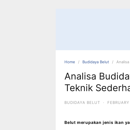
Home
Budidaya Belut
Analisa
Analisa Budid
Teknik Sederh
BUDIDAYA BELUT
·
FEBRUARY 
Belut merupakan jenis ikan y