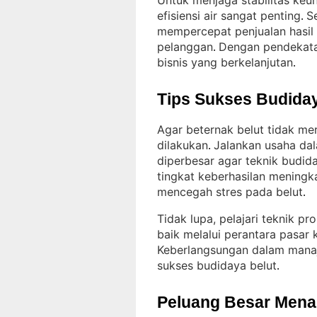
Untuk menjaga stabilitas keu
efisiensi air sangat penting
S
. 
mempercepat penjualan hasil
pelanggan
Dengan pendekatan
. 
bisnis yang berkelanjutan
.
Tips Sukses Budiday
Agar beternak belut tidak me
dilakukan
Jalankan usaha dal
. 
diperbesar agar teknik budida
tingkat keberhasilan meningka
mencegah stres pada belut
.
Tidak lupa, pelajari teknik pr
baik melalui perantara pasar
Keberlangsungan dalam mana
sukses budidaya belut
.
Peluang Besar Menant