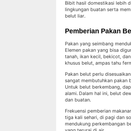
Bibit hasil domestikasi lebih
lingkungan buatan serta memi
belut liar
.
Pemberian Pakan Be
Pakan yang seimbang menduk
Elemen pakan yang bisa diguna
tanah, ikan kecil, bekicot, d
khusus belut, ampas tahu fer
Pakan belut perlu disesuaik
sangat membutuhkan pakan be
Untuk belut berkembang, dapa
alami
Dalam hal ini, belut d
. 
dan buatan
.
Frekuensi pemberian makanan
tiga kali sehari, di pagi dan s
mendukung perkembangan belu
yang terurai di air
.