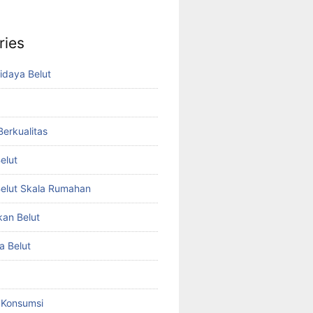
ries
idaya Belut
 Berkualitas
elut
elut Skala Rumahan
kan Belut
a Belut
t Konsumsi