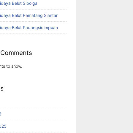
idaya Belut Sibolga
didaya Belut Pematang Siantar
didaya Belut Padangsidimpuan
 Comments
ts to show.
es
5
025